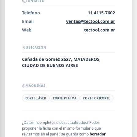
Error al cargar empresas.
CONTACTO
Teléfono
11 4115-7602
Email
ventas@tectool.com.ar
Web
tectool.com.ar
Buscar
UBICACIÓN
Cañada de Gomez 2627, MATADEROS,
NOMBRE
CIUDAD DE BUENOS AIRES
SEGMENTO
MÁQUINAS
CORTE LÁSER
CORTE PLASMA
CORTE OXICORTE
PROVINCIA
¿Datos incompletos o desactualizados? Podés
proponer la ficha con el mismo formulario que
revisamos en el panel; se guarda como
borrador