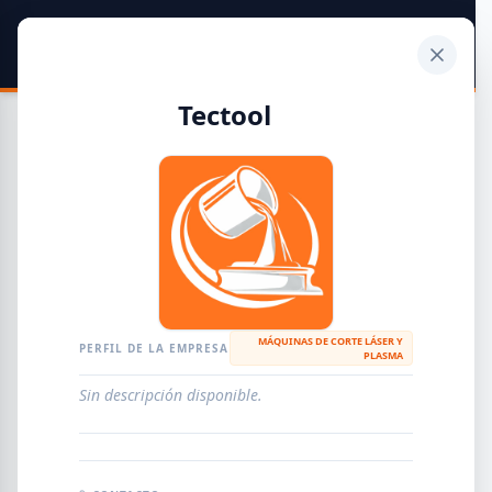
SIDER
DATO
Calculadora
Tectool
Guía de Empresas Metalúrgicas y Siderúrgicas
DISTRIBUIDORES
METALÚRGICAS
FABRICANTES
MÁQUINAS DE CORTE LÁSER Y
PERFIL DE LA EMPRESA
PLASMA
EMPRESAS
AGREGAR EMPRESA
0
RESULTADOS
Sin descripción disponible.