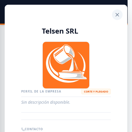
SIDER
DATO
Calculadora
Telsen SRL
Guía de Empresas Metalúrgicas y Siderúrgicas
DISTRIBUIDORES
METALÚRGICAS
FABRICANTES
PERFIL DE LA EMPRESA
CORTE Y PLEGADO
Sin descripción disponible.
EMPRESAS
AGREGAR EMPRESA
0
RESULTADOS
CONTACTO