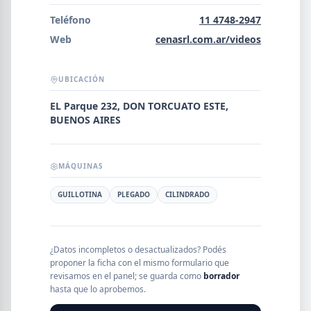
Error al cargar empresas.
Teléfono
11 4748-2947
Web
cenasrl.com.ar/videos
UBICACIÓN
Buscar
EL Parque 232, DON TORCUATO ESTE,
BUENOS AIRES
NOMBRE
MÁQUINAS
SEGMENTO
GUILLOTINA
PLEGADO
CILINDRADO
PROVINCIA
¿Datos incompletos o desactualizados? Podés
proponer la ficha con el mismo formulario que
revisamos en el panel; se guarda como
borrador
hasta que lo aprobemos.