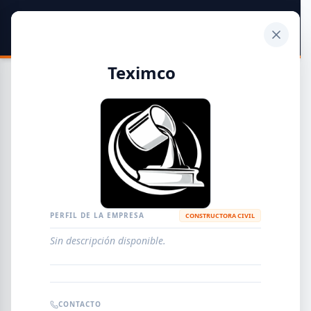
SIDER
DATO
Calculadora
Teximco
Guía de Empresas Metalúrgicas y Siderúrgicas
DISTRIBUIDORES
METALÚRGICAS
FABRICANTES
PERFIL DE LA EMPRESA
CONSTRUCTORA CIVIL
Sin descripción disponible.
EMPRESAS
AGREGAR EMPRESA
0
RESULTADOS
CONTACTO