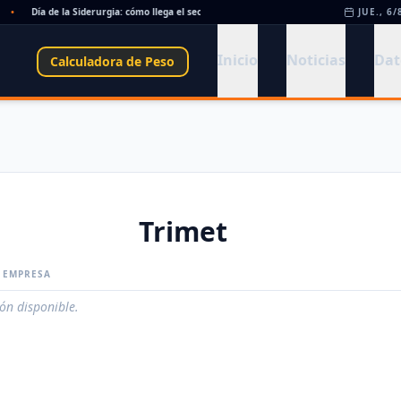
•
Día de la Siderurgia: cómo llega el sector al aniversario 78 del legado de Savio
JUE., 6/
•
Inicio
Noticias
Dat
Calculadora de Peso
Trimet
A EMPRESA
ión disponible.