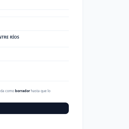
NTRE RÍOS
arda como
borrador
hasta que lo