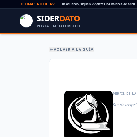
Paritaria UOM agosto 2026: sin acuerdo, siguen vigentes los valores de abril
ÚLTIMAS NOTICIAS:
SIDER
DATO
PORTAL METALÚRGICO
VOLVER A LA GUÍA
PERFIL DE L
Sin descripc