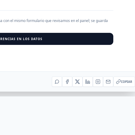
AGREGAR EMPRESA
0
RESU
ha con el mismo formulario que revisamos en el panel; se guarda
RENCIAS EN LOS DATOS
r al cargar empresas.
COPIAR