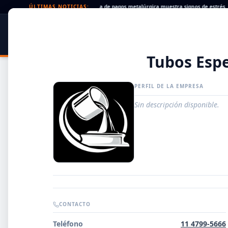
eques rechazados en alza: la cadena de pagos metalúrgica muestra signos de estrés
ÚLTIMAS NOTICIAS:
•
SIDER
DATO
PORTAL METALÚRGICO
Tubos Espe
PERFIL DE LA EMPRESA
Sin descripción disponible.
Guía de Empresas Metalúrgicas y Siderúrgicas
CONTACTO
DISTRIBUIDORES
Teléfono
11 4799-5666