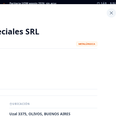
Paritaria UOM agosto 2026: sin acuerdo, siguen vigentes los valores de abril
SÁB., 8/8
•
D
Inicio
Noticias
Dato
Calculadora de Peso
ciales SRL
METALÚRGICA
UBICACIÓN
METALÚRGICAS
FABRICANTES
Uzal 3375, OLIVOS, BUENOS AIRES