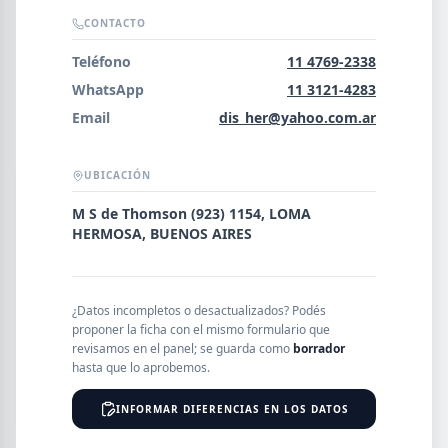
Error al cargar empresas.
CONTACTO
Teléfono
11 4769-2338
WhatsApp
11 3121-4283
Email
dis_her@yahoo.com.ar
Buscar
UBICACIÓN
NOMBRE
M S de Thomson (923) 1154, LOMA
HERMOSA, BUENOS AIRES
SEGMENTO
¿Datos incompletos o desactualizados? Podés
proponer la ficha con el mismo formulario que
revisamos en el panel; se guarda como
borrador
PROVINCIA
hasta que lo aprobemos.
INFORMAR DIFERENCIAS EN LOS DATOS