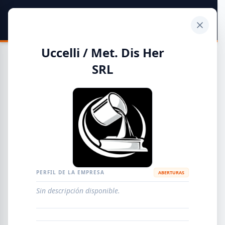
SIDER
DATO
Calculadora
Uccelli / Met. Dis Her
SRL
Guía de Empresas Metalúrgicas y Siderúrgicas
DISTRIBUIDORES
METALÚRGICAS
FABRICANTES
PERFIL DE LA EMPRESA
ABERTURAS
EMPRESAS
AGREGAR EMPRESA
0
RESULTADOS
Sin descripción disponible.