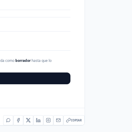
arda como
borrador
hasta que lo
COPIAR