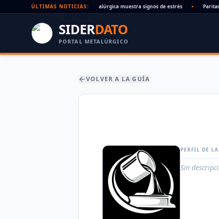
ados en alza: la cadena de pagos metalúrgica muestra signos de estrés
ÚLTIMAS NOTICIAS:
•
Paritari
SIDER
DATO
PORTAL METALÚRGICO
VOLVER A LA GUÍA
PERFIL DE L
Sin descripc