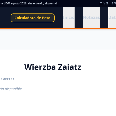
a UOM agosto 2026: sin acuerdo, siguen vigentes los valores de abril
•
Día de la Sid
VIE., 7/
Inicio
Noticias
Dat
Calculadora de Peso
Wierzba Zaiatz
A EMPRESA
ión disponible.