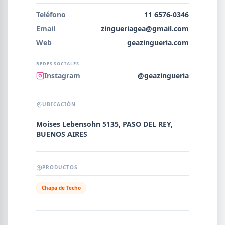
Error al cargar empresas.
Teléfono
11 6576-0346
Email
zingueriagea@gmail.com
Web
geazingueria.com
Buscar
REDES SOCIALES
Instagram
@geazingueria
NOMBRE
UBICACIÓN
Moises Lebensohn 5135, PASO DEL REY,
BUENOS AIRES
SEGMENTO
PRODUCTOS
PROVINCIA
Chapa de Techo