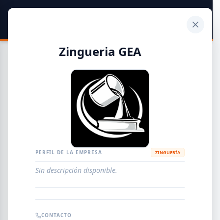
SIDER
DATO
Calculadora
Zingueria GEA
Guía de Empresas Metalúrgicas y Siderúrgicas
DISTRIBUIDORES
METALÚRGICAS
FABRICANTES
PERFIL DE LA EMPRESA
ZINGUERÍA
Sin descripción disponible.
EMPRESAS
AGREGAR EMPRESA
0
RESULTADOS
CONTACTO