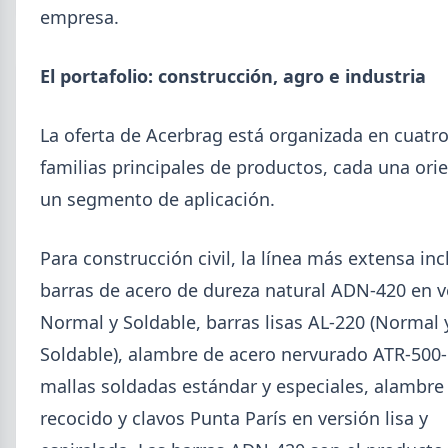
empresa.
El portafolio: construcción, agro e industria
La oferta de Acerbrag está organizada en cuatr
familias principales de productos, cada una ori
un segmento de aplicación.
Para construcción civil, la línea más extensa inc
barras de acero de dureza natural ADN-420 en v
2026-07-23
ACERO
Normal y Soldable, barras lisas AL-220 (Normal 
Producción Mundial de Acero –
Soldable), alambre de acero nervurado ATR-500
Junio 2026
mallas soldadas estándar y especiales, alambre
La producción mundial de acero crudo alcanzó
recocido y clavos Punta París en versión lisa y
155,7 Mt en junio 2026 (+1,7% i.a.), mientras el