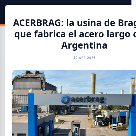
SIDER
DATO
Calculadora
ACERBRAG: la usina de Br
que fabrica el acero largo 
Argentina
30 APR 2026
Toda la Información
GENERAL
INFORMES
CAMARAS
REFERENTES