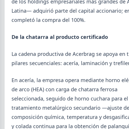
de los holdings empresariales más grandes de 
Latina— adquirió parte del capital accionario; e
completó la compra del 100%.
De la chatarra al producto certificado
La cadena productiva de Acerbrag se apoya en t
pilares secuenciales: acería, laminación y trefiler
2026-08-03
GENERAL
Perfiles.com.ar abrió su tercera
En acería, la empresa opera mediante horno elé
sucursal en zona norte: llegó a San
de arco (HEA) con carga de chatarra ferrosa
Isidro
seleccionada, seguido de horno cuchara para el
La distribuidora siderometalúrgica, fundada en
1974 en San Fernando, sumó un local sobre Av.
tratamiento metalúrgico secundario —ajuste d
Andrés Rolón, su primer punto de venta en San
composición química, temperatura y desgasifi
Isidro.
y colada continua para la obtención de palanquil