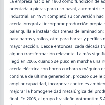
La empresa nació en 1960 como fundición de ac
orientada a piezas para uso naval, automotriz e
industrial. En 1971 completó su conversión hac
acería integral al incorporar producción propia 
palanquilla e instalar dos trenes de laminación:
para barras y rollos, otro para barras y perfiles 
2026-08-04
GENERAL
mayor sección. Desde entonces, cada década tr
Día de la Siderurgia: cómo llega el
alguna transformación relevante. La más signifi
sector al aniversario 78 del legado
de Savio
llegó en 2005, cuando se puso en marcha una 
acería eléctrica con horno cuchara y máquina d
El 31 de julio la industria del acero recordó a
Manuel Savio con inversiones millonarias, un
continua de última generación, proceso que le 
semestre de recuperación parcial y un mercado
que se reordena hacia la minería y la energía.
ampliar capacidad, incorporar controles ambien
mejorar la homogeneidad metalúrgica del prod
final. En 2008, el grupo brasileño Votorantim S