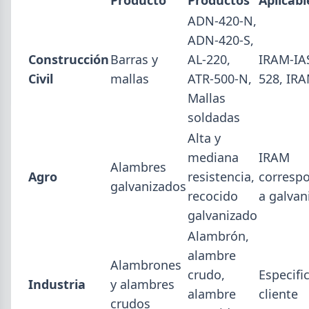
Abril (16)
TÍTULOS
ADN-420-N,
Paritaria UOM agosto 2026: sin acuerdo, siguen vigentes los
Marzo (6)
ADN-420-S,
valores de abril
Febrero (4)
Construcción
Barras y
AL-220,
IRAM-IA
Día de la Siderurgia: cómo llega el sector al aniversario 78 del
Enero (2)
legado de Savio
Civil
mallas
ATR-500-N,
528, IR
Perfiles.com.ar abrió su tercera sucursal en zona norte: llegó a
Mallas
San Isidro
2025
soldadas
Informe ADIMRA junio 2026: la producción metalúrgica cayó
VER TODO
4,6%
Alta y
Producción Mundial de Acero – Junio 2026
mediana
IRAM
Alambres
Ternium Siderar subió la chapa LAC y LAF, bajó la prepintada
Agro
resistencia,
corresp
galvanizados
recocido
a galvan
galvanizado
Alambrón,
alambre
Alambrones
crudo,
Especifi
Industria
y alambres
alambre
cliente
crudos