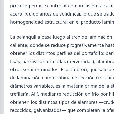
proceso permite controlar con precisión la calid
acero líquido antes de solidificar, lo que se tra
homogeneidad estructural en el producto lami
La palanquilla pasa luego al tren de laminación
caliente, donde se reduce progresivamente has
obtener los distintos perfiles del portafolio: bar
lisas, barras conformadas (nervuradas), alambr
otros semiterminados. El alambrón, que sale de
2026-07-28
ADIMRA
de laminación como bobina de sección circular
Informe ADIMRA junio 2026: la
diámetros variables, es la materia prima de la 
producción metalúrgica cayó 4,6%
trefilería. Allí, mediante reducción en frío por hi
La producción metalúrgica acumula una baja de
obtienen los distintos tipos de alambres —crud
5,7% en 2026 y la capacidad instalada bajó a 40,8%,
uno de los niveles más bajos de la serie.
recocidos, galvanizados— que completan la ofer