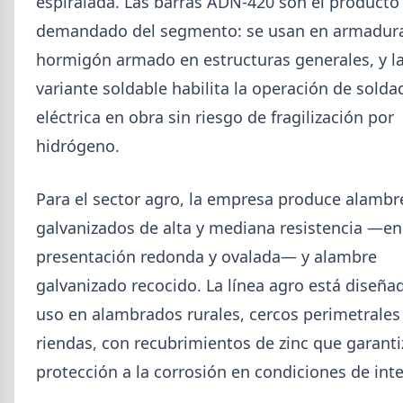
espiralada. Las barras ADN-420 son el product
acumulado enero-junio retrocede 0,7%.
demandado del segmento: se usan en armadur
hormigón armado en estructuras generales, y l
variante soldable habilita la operación de solda
eléctrica en obra sin riesgo de fragilización por
hidrógeno.
Para el sector agro, la empresa produce alambr
galvanizados de alta y mediana resistencia —en
presentación redonda y ovalada— y alambre
galvanizado recocido. La línea agro está diseña
uso en alambrados rurales, cercos perimetrales
2026-07-22
GENERAL
riendas, con recubrimientos de zinc que garant
Ternium Siderar subió la chapa LAC
y LAF, bajó la prepintada
protección a la corrosión en condiciones de int
Desde el 20 de julio rige la nueva lista: laminados