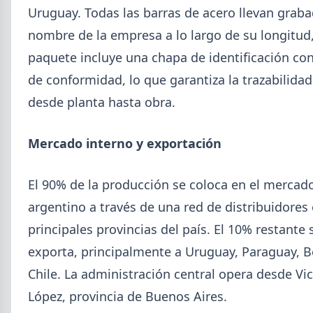
SUSCRIPCIÓN A SIDERDATO
Uruguay. Todas las barras de acero llevan graba
Recibí el reporte semanal más actualizado de novedades
metalúrgicas directo a tu mail o celular.
nombre de la empresa a lo largo de su longitud
paquete incluye una chapa de identificación con 
REGISTRESE GRATIS
de conformidad, lo que garantiza la trazabilidad
desde planta hasta obra.
Mercado interno y exportación
El 90% de la producción se coloca en el mercad
argentino a través de una red de distribuidores 
principales provincias del país. El 10% restante 
exporta, principalmente a Uruguay, Paraguay, Bo
Chile. La administración central opera desde Vi
López, provincia de Buenos Aires.