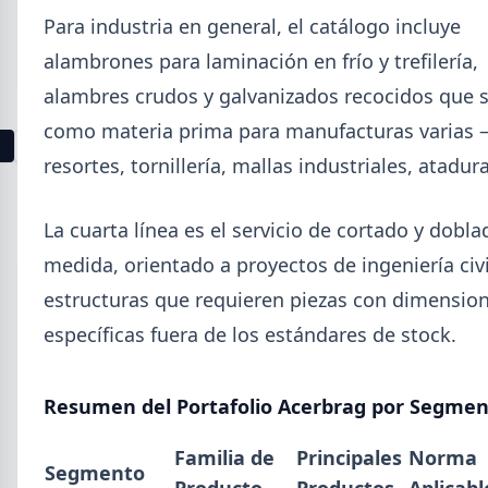
sin revestir más caros, prepintada más barata y
Para industria en general, el catálogo incluye
galvanizada sin cambios.
alambrones para laminación en frío y trefilería,
alambres crudos y galvanizados recocidos que s
como materia prima para manufacturas varias
1
2
3
4
5
6
7
8
9
10
11
12
13
resortes, tornillería, mallas industriales, atadura
Buscar
La cuarta línea es el servicio de cortado y dobla
medida, orientado a proyectos de ingeniería civi
estructuras que requieren piezas con dimensio
específicas fuera de los estándares de stock.
2026
Agosto (3)
Resumen del Portafolio Acerbrag por Segme
Julio (9)
Junio (19)
Familia de
Principales
Norma
Segmento
Mayo (15)
Producto
Productos
Aplicabl