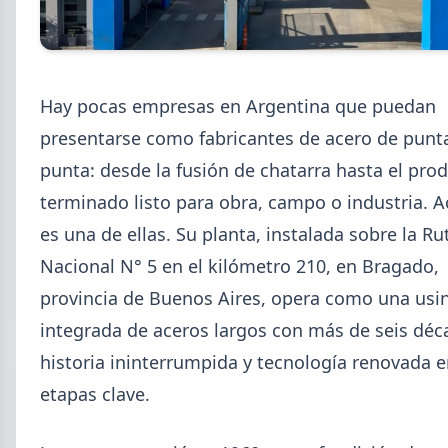
Hay pocas empresas en Argentina que puedan
2026-08-04
UOM
presentarse como fabricantes de acero de punt
Paritaria UOM agosto 2026: sin
punta: desde la fusión de chatarra hasta el pro
acuerdo, siguen vigentes los
valores de abril
terminado listo para obra, campo o industria. 
es una de ellas. Su planta, instalada sobre la Ru
UOM y cámaras metalúrgicas no cerraron la
paritaria. Agosto se liquida con los valores de abril:
Nacional N° 5 en el kilómetro 210, en Bragado,
IMGR $1.036.390.
provincia de Buenos Aires, opera como una usi
integrada de aceros largos con más de seis déc
historia ininterrumpida y tecnología renovada e
etapas clave.