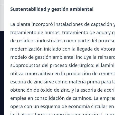
Sustentabilidad y gestión ambiental
La planta incorporó instalaciones de captación 
tratamiento de humos, tratamiento de agua y g
de residuos industriales como parte del proces
SIDERDATO
modernización iniciado con la llegada de Votora
modelo de gestión ambiental incluye la reinser
El portal líder en información para la industria siderúrgica
y el mercado del acero en Argentina.
subproductos del proceso siderúrgico: el lamini
utiliza como aditivo en la producción de cement
Secciones
escoria de zinc sirve como materia prima para l
obtención de óxido de zinc, y la escoria de acerí
Noticias del Sector
Datos Técnicos
emplea en consolidación de caminos. La empre
Guía Metalúrgica
opera con un esquema de economía circular en 
la chatarra ferrosa como insumo principal, sum