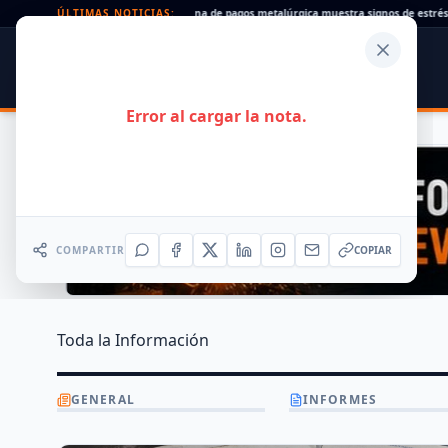
ues rechazados en alza: la cadena de pagos metalúrgica muestra signos de estrés
ÚLTIMAS NOTICIAS:
•
SIDER
DATO
PORTAL METALÚRGICO
Error al cargar la nota.
COMPARTIR
COPIAR
Toda la Información
GENERAL
INFORMES