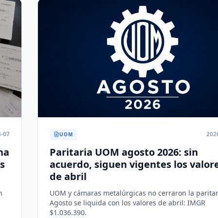
8-07
202
UOM
na
Paritaria UOM agosto 2026: sin
s
acuerdo, siguen vigentes los valor
de abril
n
UOM y cámaras metalúrgicas no cerraron la paritar
Agosto se liquida con los valores de abril: IMGR
$1.036.390.