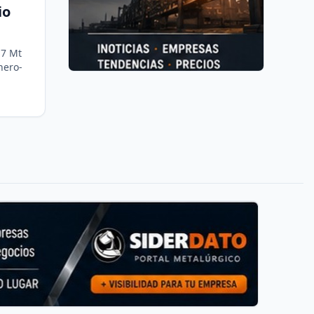
io
,7 Mt
nero-