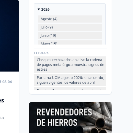
2026
Agosto (4)
Julio (9)
Junio (19)
Mayo (15)
Abril (16)
TÍTULOS
Cheques rechazados en alza: la cadena
Marzo (6)
de pagos metalúrgica muestra signos de
Febrero (4)
estrés
Enero (2)
Paritaria UOM agosto 2026: sin acuerdo,
6-08-04
siguen vigentes los valores de abril
Día de la Siderurgia: cómo llega el sector
2025
al aniversario 78 del legado de Savio
es
VER TODO
Perfiles.com.ar abrió su tercera sucursal
en zona norte: llegó a San Isidro
Informe ADIMRA junio 2026: la
ia.
producción metalúrgica cayó 4,6%
Producción Mundial de Acero – Junio