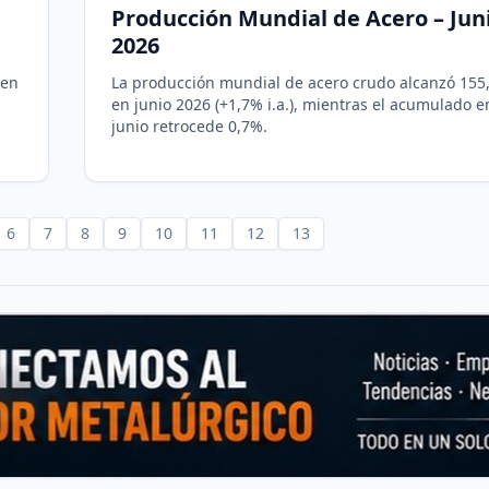
Producción Mundial de Acero – Jun
2026
 en
La producción mundial de acero crudo alcanzó 155
en junio 2026 (+1,7% i.a.), mientras el acumulado e
junio retrocede 0,7%.
6
7
8
9
10
11
12
13