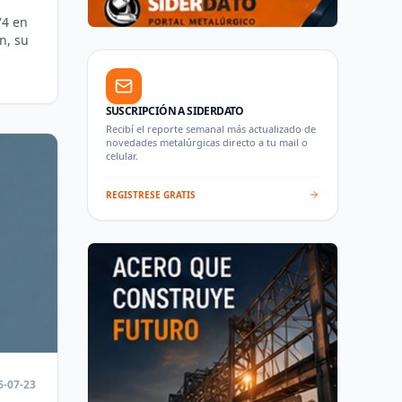
74 en
n, su
SUSCRIPCIÓN A SIDERDATO
Recibí el reporte semanal más actualizado de
novedades metalúrgicas directo a tu mail o
celular.
REGISTRESE GRATIS
6-07-23