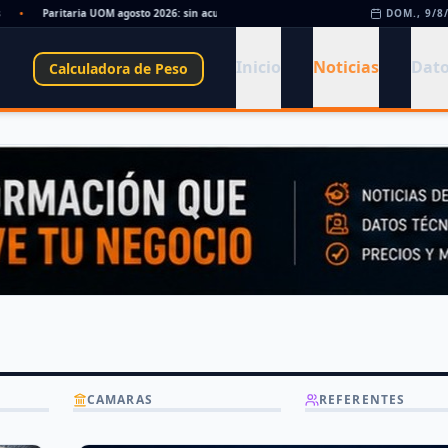
Paritaria UOM agosto 2026: sin acuerdo, siguen vigentes los valores de abril
DOM., 9/8
•
Día
Inicio
Noticias
Dato
Calculadora de Peso
CAMARAS
REFERENTES