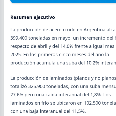
Resumen ejecutivo
La producción de acero crudo en Argentina alc
2026-08-07
GENERAL
399.400 toneladas en mayo, un incremento del 
Cheques rechazados en alza: la
cadena de pagos metalúrgica
respecto de abril y del 14,0% frente a igual mes
muestra signos de estrés
2025. En los primeros cinco meses del año la
Junio fue el tercer peor mes en cheques rechazados
producción acumula una suba del 10,2% interan
en casi seis años. El caso Metalfor expone la tensión
que crece en la cadena de pagos metalúrgica.
La producción de laminados (planos y no planos
totalizó 325.900 toneladas, con una suba mensu
27,6% pero una caída interanual del 1,8%. Los
laminados en frío se ubicaron en 102.500 tonel
con una baja interanual del 11,5%.