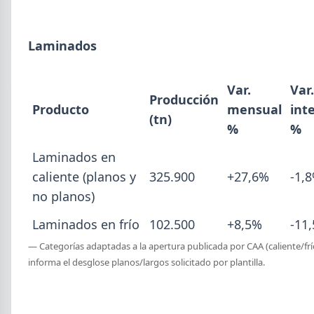
5,7% en 2026 y la capacidad instalada bajó a 40,8%,
uno de los niveles más bajos de la serie.
Laminados
Var.
Var.
Producción
Producto
mensual
int
(tn)
%
%
Laminados en
caliente (planos y
325.900
+27,6%
-1,
no planos)
Laminados en frío
102.500
+8,5%
-11
— Categorías adaptadas a la apertura publicada por CAA (caliente/frí
2026-07-23
informa el desglose planos/largos solicitado por plantilla.
ACERO
Producción Mundial de Acero –
Junio 2026