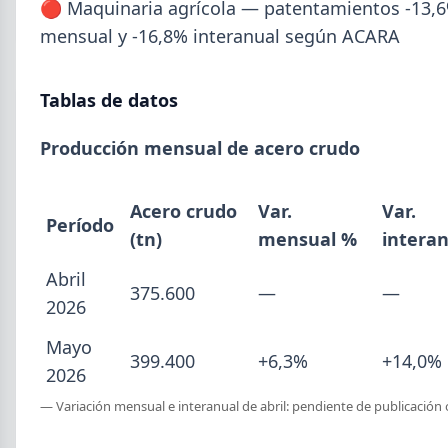
🔴 Maquinaria agrícola — patentamientos -13,
Isidro.
mensual y -16,8% interanual según ACARA
Tablas de datos
Producción mensual de acero crudo
Acero crudo
Var.
Var.
Período
(tn)
mensual %
intera
Abril
375.600
—
—
2026
2026-07-28
ADIMRA
Mayo
399.400
+6,3%
+14,0%
2026
Informe ADIMRA junio 2026: la
producción metalúrgica cayó 4,6%
— Variación mensual e interanual de abril: pendiente de publicación o
La producción metalúrgica acumula una baja de