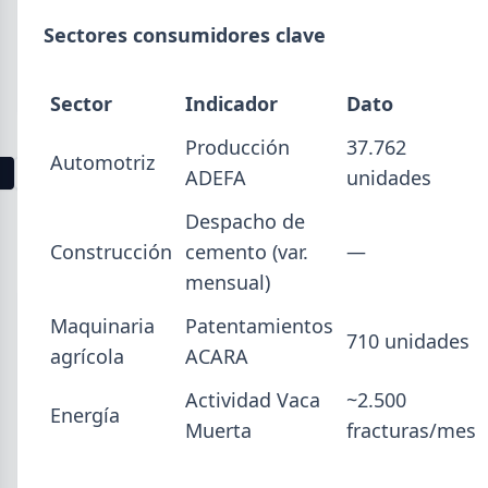
La producción mundial de acero crudo alcanzó
Sectores consumidores clave
155,7 Mt en junio 2026 (+1,7% i.a.), mientras el
acumulado enero-junio retrocede 0,7%.
Sector
Indicador
Dato
Producción
37.762
Automotriz
1
2
3
4
5
6
7
8
9
10
11
12
13
ADEFA
unidades
Despacho de
Buscar
Construcción
cemento (var.
—
mensual)
Maquinaria
Patentamientos
710 unidades
agrícola
ACARA
2026
Actividad Vaca
~2.500
Agosto (4)
Energía
Muerta
fracturas/mes
Julio (9)
Junio (19)