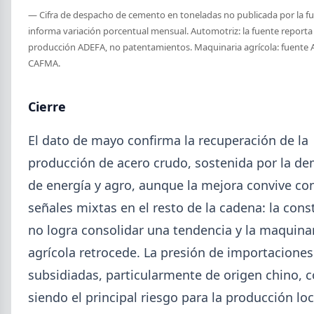
Mayo (15)
— Cifra de despacho de cemento en toneladas no publicada por la fu
Abril (16)
informa variación porcentual mensual. Automotriz: la fuente reporta
TÍTULOS
producción ADEFA, no patentamientos. Maquinaria agrícola: fuente
Cheques rechazados en alza: la cadena de pagos metalúrgica
Marzo (6)
muestra signos de estrés
CAFMA.
Febrero (4)
Paritaria UOM agosto 2026: sin acuerdo, siguen vigentes los
Enero (2)
valores de abril
Cierre
Día de la Siderurgia: cómo llega el sector al aniversario 78 del
legado de Savio
2025
El dato de mayo confirma la recuperación de la
Perfiles.com.ar abrió su tercera sucursal en zona norte: llegó a
VER TODO
San Isidro
producción de acero crudo, sostenida por la d
Informe ADIMRA junio 2026: la producción metalúrgica cayó
4,6%
de energía y agro, aunque la mejora convive co
Producción Mundial de Acero – Junio 2026
señales mixtas en el resto de la cadena: la cons
no logra consolidar una tendencia y la maquina
agrícola retrocede. La presión de importaciones
subsidiadas, particularmente de origen chino, 
siendo el principal riesgo para la producción loc