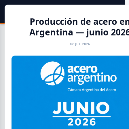
SIDER
DATO
Calculadora
Producción de acero e
Argentina — junio 202
02 JUL 2026
Toda la Información
GENERAL
INFORMES
CAMARAS
REFERENTES