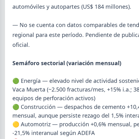
automóviles y autopartes (US$ 184 millones).
— No se cuenta con datos comparables de tend
regional para este período. Pendiente de public
oficial.
Semáforo sectorial (variación mensual)
🟢 Energía — elevado nivel de actividad sosten
2026-08-03
Vaca Muerta (~2.500 fracturas/mes, +15% i.a.; 3
GENERAL
equipos de perforación activos)
Perfiles.com.ar abrió su tercera
🟢 Construcción — despachos de cemento +10
sucursal en zona norte: llegó a San
Isidro
mensual, aunque persiste rezago del 1,5% inter
🟡 Automotriz — producción +0,6% mensual, p
La distribuidora siderometalúrgica, fundada en
1974 en San Fernando, sumó un local sobre Av.
-21,5% interanual según ADEFA
Andrés Rolón, su primer punto de venta en San