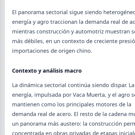
El panorama sectorial sigue siendo heterogéne
energía y agro traccionan la demanda real de ac
mientras construcción y automotriz muestran s
más débiles, en un contexto de creciente presi
importaciones de origen chino.
2026-08-04
UOM
Paritaria UOM agosto 2026: sin
acuerdo, siguen vigentes los
Contexto y análisis macro
valores de abril
La dinámica sectorial continúa siendo dispar. La
UOM y cámaras metalúrgicas no cerraron la
energía, impulsada por Vaca Muerta, y el agro s
paritaria. Agosto se liquida con los valores de abril:
IMGR $1.036.390.
mantienen como los principales motores de la
demanda real de acero. El resto de la cadena m
un panorama más austero: la construcción pe
concentrada en obras privadas de etapas inicial