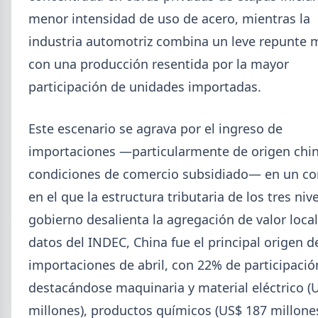
menor intensidad de uso de acero, mientras la
industria automotriz combina un leve repunte 
con una producción resentida por la mayor
participación de unidades importadas.
Este escenario se agrava por el ingreso de
importaciones —particularmente de origen chin
2026-08-04
GENERAL
condiciones de comercio subsidiado— en un co
Día de la Siderurgia: cómo llega el
en el que la estructura tributaria de los tres niv
sector al aniversario 78 del legado
gobierno desalienta la agregación de valor loca
de Savio
datos del INDEC, China fue el principal origen d
El 31 de julio la industria del acero recordó a
Manuel Savio con inversiones millonarias, un
importaciones de abril, con 22% de participació
semestre de recuperación parcial y un mercado
destacándose maquinaria y material eléctrico (
que se reordena hacia la minería y la energía.
millones), productos químicos (US$ 187 millones