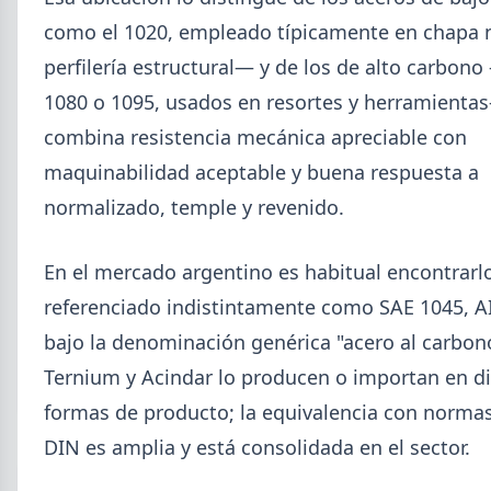
como el 1020, empleado típicamente en chapa n
perfilería estructural— y de los de alto carbon
1080 o 1095, usados en resortes y herramientas
combina resistencia mecánica apreciable con
maquinabilidad aceptable y buena respuesta a
2026-08-04
UOM
normalizado, temple y revenido.
Paritaria UOM agosto 2026: sin
acuerdo, siguen vigentes los
En el mercado argentino es habitual encontrarl
valores de abril
referenciado indistintamente como SAE 1045, A
UOM y cámaras metalúrgicas no cerraron la
bajo la denominación genérica "acero al carbon
paritaria. Agosto se liquida con los valores de abril:
IMGR $1.036.390.
Ternium y Acindar lo producen o importan en d
formas de producto; la equivalencia con norma
DIN es amplia y está consolidada en el sector.