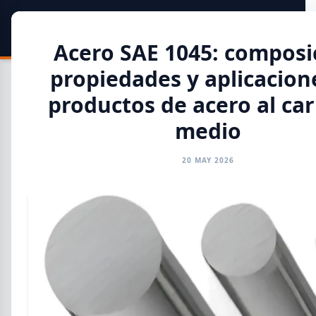
SIDER
DATO
Calculadora
Acero SAE 1045: composi
propiedades y aplicacion
productos de acero al ca
medio
Toda la Información
20 MAY 2026
GENERAL
INFORMES
CAMARAS
REFERENTES