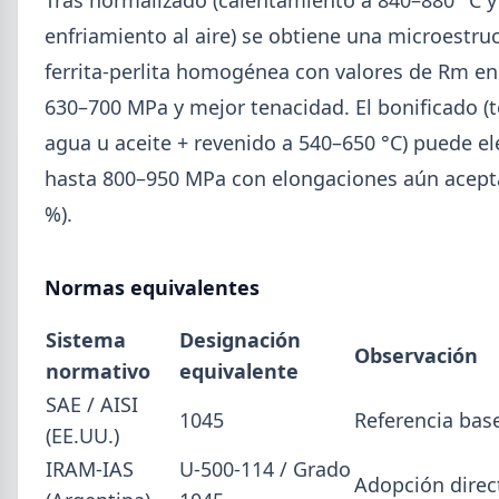
5,7% en 2026 y la capacidad instalada bajó a 40,8%,
uno de los niveles más bajos de la serie.
enfriamiento al aire) se obtiene una microestru
ferrita-perlita homogénea con valores de Rm en
630–700 MPa y mejor tenacidad. El bonificado (
agua u aceite + revenido a 540–650 °C) puede el
hasta 800–950 MPa con elongaciones aún acepta
%).
Normas equivalentes
Sistema
Designación
Observación
normativo
equivalente
SAE / AISI
2026-07-23
1045
Referencia bas
ACERO
(EE.UU.)
Producción Mundial de Acero –
IRAM-IAS
U-500-114 / Grado
Junio 2026
Adopción direc