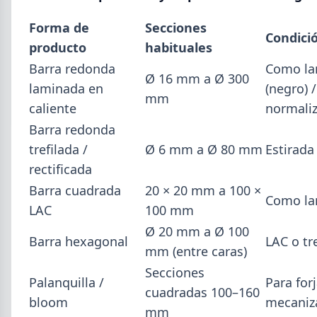
Mayo (15)
Forma de
Secciones
Abril (16)
TÍTULOS
Condició
producto
habituales
Cheques rechazados en alza: la cadena de pagos metalúrgica
Marzo (6)
muestra signos de estrés
Barra redonda
Como la
Febrero (4)
Ø 16 mm a Ø 300
Paritaria UOM agosto 2026: sin acuerdo, siguen vigentes los
laminada en
(negro) /
Enero (2)
valores de abril
mm
caliente
normali
Día de la Siderurgia: cómo llega el sector al aniversario 78 del
legado de Savio
2025
Barra redonda
Perfiles.com.ar abrió su tercera sucursal en zona norte: llegó a
trefilada /
Ø 6 mm a Ø 80 mm
Estirada 
VER TODO
San Isidro
rectificada
Informe ADIMRA junio 2026: la producción metalúrgica cayó
4,6%
Barra cuadrada
20 × 20 mm a 100 ×
Como la
Producción Mundial de Acero – Junio 2026
LAC
100 mm
Ø 20 mm a Ø 100
Barra hexagonal
LAC o tr
mm (entre caras)
Secciones
Palanquilla /
Para for
cuadradas 100–160
bloom
mecaniz
mm