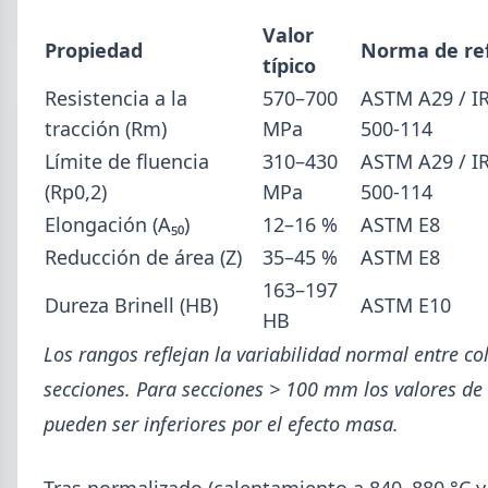
Isidro.
Valor
Propiedad
Norma de re
típico
Resistencia a la
570–700
ASTM A29 / I
tracción (Rm)
MPa
500-114
Límite de fluencia
310–430
ASTM A29 / I
(Rp0,2)
MPa
500-114
Elongación (A₅₀)
12–16 %
ASTM E8
Reducción de área (Z)
35–45 %
ASTM E8
163–197
Dureza Brinell (HB)
ASTM E10
HB
Los rangos reflejan la variabilidad normal entre co
2026-07-28
ADIMRA
secciones. Para secciones > 100 mm los valores de 
Informe ADIMRA junio 2026: la
pueden ser inferiores por el efecto masa.
producción metalúrgica cayó 4,6%
La producción metalúrgica acumula una baja de
Tras normalizado (calentamiento a 840–880 °C y