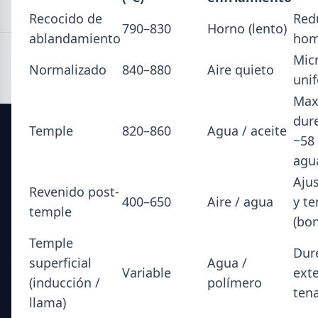
Recocido de
Redu
790–830
Horno (lento)
ablandamiento
hom
Mic
Normalizado
840–880
Aire quieto
uni
Max
dur
Temple
820–860
Agua / aceite
~58
SIDERDATO
agu
Aju
El portal líder en información para la industria siderúrgica
Revenido post-
y el mercado del acero en Argentina.
400–650
Aire / agua
y t
temple
(bon
Secciones
Temple
Dur
superficial
Agua /
Noticias del Sector
Variable
exte
(inducción /
polímero
Datos Técnicos
ten
llama)
Guía Metalúrgica