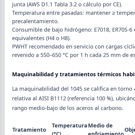
junta (AWS D1.1 Tabla 3.2 o cálculo por CE).
SUSCRIPCIÓN A SIDERDATO
Temperatura entre pasadas: mantener ≥ temper
Recibí el reporte semanal más actualizado de novedades
metalúrgicas directo a tu mail o celular.
precalentamiento.
Consumible de bajo hidrógeno: E7018, ER70S-6 
REGISTRESE GRATIS
equivalentes (H4 o H8).
PWHT recomendado en servicio con cargas cícli
revenido a 550–650 °C por 1 h cada 25 mm de es
Maquinabilidad y tratamientos térmicos habi
La maquinabilidad del 1045 se califica en torno 
relativa al AISI B1112 (referencia 100 %), ubicán
rango medio-bajo de los aceros al carbono.
Temperatura
Medio de
Tratamiento
Obj
(°C)
enfriamiento