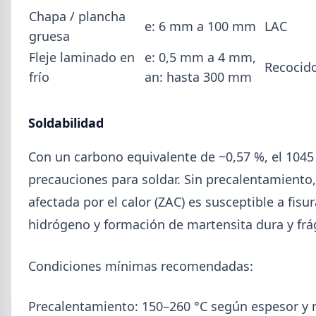
Chapa / plancha
e: 6 mm a 100 mm
LAC
gruesa
Fleje laminado en
e: 0,5 mm a 4 mm,
Recocid
frío
an: hasta 300 mm
Soldabilidad
Con un carbono equivalente de ~0,57 %, el 1045
precauciones para soldar. Sin precalentamiento,
afectada por el calor (ZAC) es susceptible a fisu
hidrógeno y formación de martensita dura y frág
Condiciones mínimas recomendadas:
Precalentamiento: 150–260 °C según espesor y r