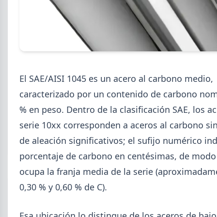
2026-08-07
GENERAL
Cheques rechazados en alza: la
El SAE/AISI 1045 es un acero al carbono medio,
cadena de pagos metalúrgica
caracterizado por un contenido de carbono nom
muestra signos de estrés
% en peso. Dentro de la clasificación SAE, los ac
Junio fue el tercer peor mes en cheques rechazados
serie 10xx corresponden a aceros al carbono si
en casi seis años. El caso Metalfor expone la tensión
que crece en la cadena de pagos metalúrgica.
de aleación significativos; el sufijo numérico ind
porcentaje de carbono en centésimas, de modo
ocupa la franja media de la serie (aproximadam
0,30 % y 0,60 % de C).
Esa ubicación lo distingue de los aceros de ba