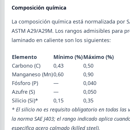
Composición química
La composición química está normalizada por S
ASTM A29/A29M. Los rangos admisibles para p
laminado en caliente son los siguientes:
Elemento
Mínimo (%)
Máximo (%)
Carbono (C)
0,43
0,50
2026-08-04
GENERAL
Manganeso (Mn)
0,60
0,90
Día de la Siderurgia: cómo llega el
Fósforo (P)
—
0,040
sector al aniversario 78 del legado
de Savio
Azufre (S)
—
0,050
Silicio (Si)*
0,15
0,35
El 31 de julio la industria del acero recordó a
Manuel Savio con inversiones millonarias, un
* El silicio no es requisito obligatorio en todas las
semestre de recuperación parcial y un mercado
la norma SAE J403; el rango indicado aplica cuand
que se reordena hacia la minería y la energía.
especifica acero calmado (killed steel).