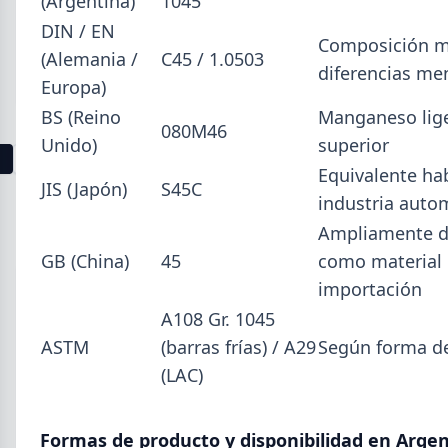
(Argentina)
1045
La producción mundial de acero crudo alcanzó
DIN / EN
155,7 Mt en junio 2026 (+1,7% i.a.), mientras el
Composición mu
(Alemania /
C45 / 1.0503
acumulado enero-junio retrocede 0,7%.
diferencias me
Europa)
BS (Reino
Manganeso lig
080M46
Unido)
superior
1
2
3
4
5
6
7
8
9
10
11
12
13
Equivalente ha
JIS (Japón)
S45C
industria auto
Buscar
Ampliamente d
GB (China)
45
como material
importación
A108 Gr. 1045
ASTM
(barras frías) / A29
Según forma d
2026
(LAC)
Agosto (4)
Julio (9)
Junio (19)
Formas de producto y disponibilidad en Arge