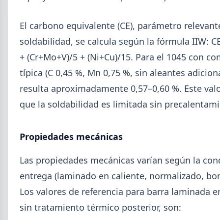
El carbono equivalente (CE), parámetro relevant
soldabilidad, se calcula según la fórmula IIW: C
+ (Cr+Mo+V)/5 + (Ni+Cu)/15. Para el 1045 con c
típica (C 0,45 %, Mn 0,75 %, sin aleantes adiciona
resulta aproximadamente 0,57–0,60 %. Este valo
que la soldabilidad es limitada sin precalentam
Propiedades mecánicas
2026-08-03
GENERAL
Perfiles.com.ar abrió su tercera
Las propiedades mecánicas varían según la con
sucursal en zona norte: llegó a San
entrega (laminado en caliente, normalizado, bon
Isidro
Los valores de referencia para barra laminada en
La distribuidora siderometalúrgica, fundada en
sin tratamiento térmico posterior, son:
1974 en San Fernando, sumó un local sobre Av.
Andrés Rolón, su primer punto de venta en San