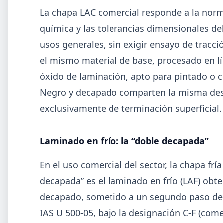
La chapa LAC comercial responde a la norm
química y las tolerancias dimensionales de
usos generales, sin exigir ensayo de tracci
el mismo material de base, procesado en l
óxido de laminación, apto para pintado o 
Negro y decapado comparten la misma desig
exclusivamente de terminación superficial.
2026-0
GENERAL
Laminado en frío: la “doble decapada”
Cheques rechazados en alza: la cade
En el uso comercial del sector, la chapa fría
de pagos metalúrgica muestra signo
de estrés
decapada” es el laminado en frío (LAF) obte
decapado, sometido a un segundo paso de r
Junio fue el tercer peor mes en cheques rechazados e
casi seis años. El caso Metalfor expone la tensión que
IAS U 500-05, bajo la designación C-F (come
crece en la cadena de pagos metalúrgica.