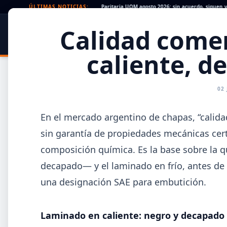
a muestra signos de estrés
ÚLTIMAS NOTICIAS:
•
Paritaria UOM agosto 2026: sin acuerdo, siguen vigente
SIDER
DATO
Calidad comer
PORTAL METALÚRGICO
caliente, d
02
En el mercado argentino de chapas, “calida
sin garantía de propiedades mecánicas cert
composición química. Es la base sobre la 
decapado— y el laminado en frío, antes de a
Toda la Información
una designación SAE para embutición.
GENERAL
INFORMES
Laminado en caliente: negro y decapado