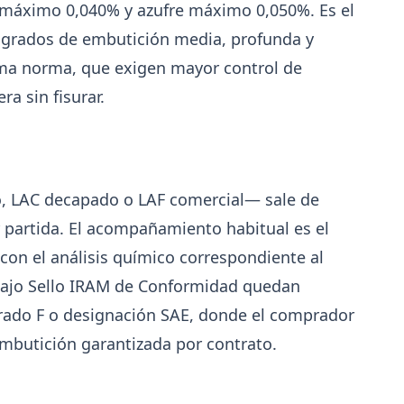
máximo 0,040% y azufre máximo 0,050%. Es el
 grados de embutición media, profunda y
isma norma, que exigen mayor control de
a sin fisurar.
, LAC decapado o LAF comercial— sale de
 partida. El acompañamiento habitual es el
 con el análisis químico correspondiente al
o bajo Sello IRAM de Conformidad quedan
grado F o designación SAE, donde el comprador
8-04
202
GENERAL
embutición garantizada por contrato.
Perfiles.com.ar abrió su tercera
e
sucursal en zona norte: llegó a San
Isidro