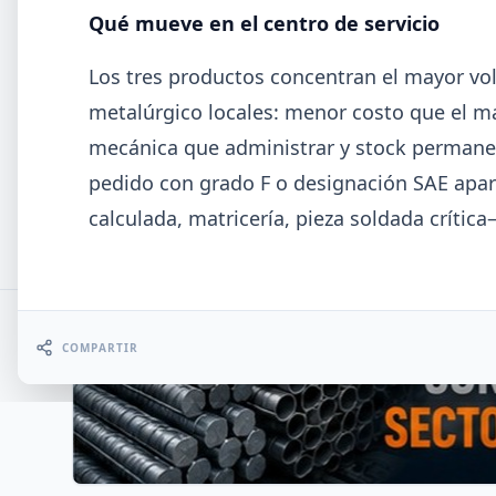
Informe ADIMRA junio 2026: la
Qué mueve en el centro de servicio
producción metalúrgica cayó 4,6%
Los tres productos concentran el mayor vol
La producción metalúrgica acumula una baja de 5,7%
2026 y la capacidad instalada bajó a 40,8%, uno de los
metalúrgico locales: menor costo que el ma
niveles más bajos de la serie.
mecánica que administrar y stock permanent
pedido con grado F o designación SAE apar
calculada, matricería, pieza soldada crítica
1
2
3
4
5
COMPARTIR