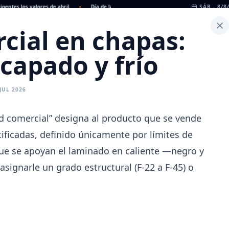
s los valores de abril
•
Día de la Siderurgia: cómo llega el sector al aniversario 78
SÁB., 8/8
cial en chapas:
Inicio
Noticias
Dato
Calculadora de Peso
ecapado y frío
 JUL 2026
d comercial” designa al producto que se vende
ificadas, definido únicamente por límites de
que se apoyan el laminado en caliente —negro y
signarle un grado estructural (F-22 a F-45) o
CAMARAS
REFERENTES