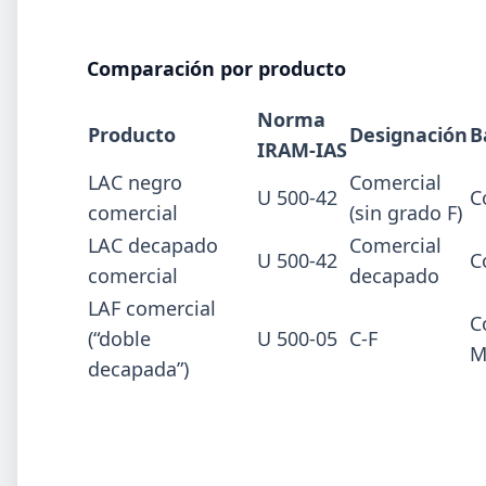
El 31 de julio la industria del acero recordó a Manuel
Savio con inversiones millonarias, un semestre de
Comparación por producto
recuperación parcial y un mercado que se reordena
hacia la minería y la energía.
Norma
Producto
Designación
B
IRAM-IAS
LAC negro
Comercial
U 500-42
C
comercial
(sin grado F)
LAC decapado
Comercial
U 500-42
C
comercial
decapado
LAF comercial
C
(“doble
U 500-05
C-F
M
decapada”)
2026-0
ADIMRA