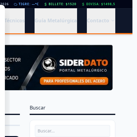
 del legado de Savio
/2026
TIGRE: —°C
•
Perfiles.com.ar abrió su tercera sucursal en zona norte: llegó
BILLETE: $1520
DIVISA: $1498,5
s Técnicos
Guía Metalúrgica
Contacto
Buscar