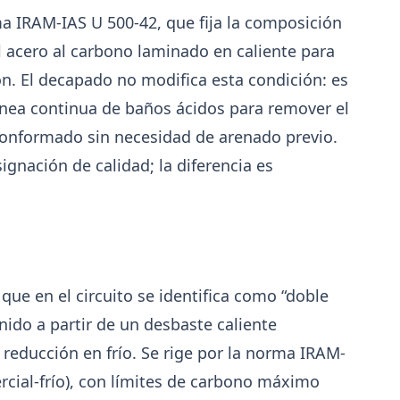
a IRAM-IAS U 500-42, que fija la composición
l acero al carbono laminado en caliente para
ón. El decapado no modifica esta condición: es
ínea continua de baños ácidos para remover el
conformado sin necesidad de arenado previo.
nación de calidad; la diferencia es
8-07
202
UOM
na
Paritaria UOM agosto 2026: sin
 que en el circuito se identifica como “doble
s
acuerdo, siguen vigentes los valor
de abril
nido a partir de un desbaste caliente
educción en frío. Se rige por la norma IRAM-
n
UOM y cámaras metalúrgicas no cerraron la paritar
Agosto se liquida con los valores de abril: IMGR
rcial-frío), con límites de carbono máximo
$1.036.390.