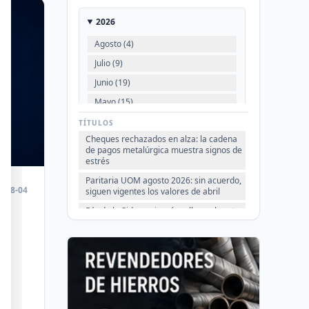
2026
Agosto (4)
Julio (9)
Junio (19)
Mayo (15)
Abril (16)
TÍTULOS
Cheques rechazados en alza: la cadena
Marzo (6)
de pagos metalúrgica muestra signos de
Febrero (4)
estrés
Enero (2)
Paritaria UOM agosto 2026: sin acuerdo,
6-08-04
siguen vigentes los valores de abril
Día de la Siderurgia: cómo llega el sector
2025
al aniversario 78 del legado de Savio
es
VER TODO
Perfiles.com.ar abrió su tercera sucursal
en zona norte: llegó a San Isidro
Informe ADIMRA junio 2026: la
ia.
producción metalúrgica cayó 4,6%
Producción Mundial de Acero – Junio