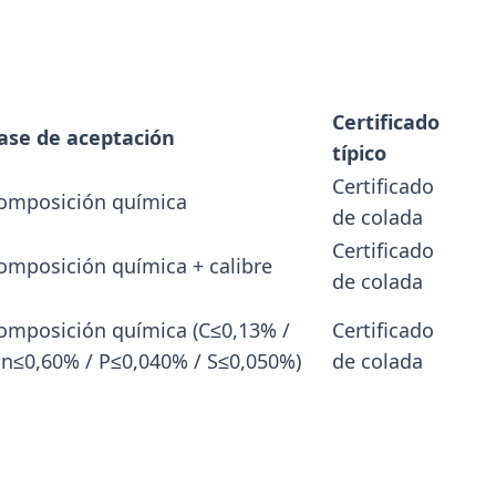
La distribuidora siderometalúrgica, fundada en 19
San Fernando, sumó un local sobre Av. Andrés Roló
primer punto de venta en San Isidro.
Certificado
ase de aceptación
típico
Certificado
omposición química
de colada
Certificado
omposición química + calibre
de colada
omposición química (C≤0,13% /
Certificado
n≤0,60% / P≤0,040% / S≤0,050%)
de colada
7-28
202
ACERO