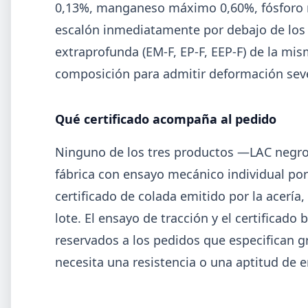
0,13%, manganeso máximo 0,60%, fósforo 
escalón inmediatamente por debajo de los
extraprofunda (EM-F, EP-F, EEP-F) de la m
composición para admitir deformación sever
Qué certificado acompaña al pedido
Ninguno de los tres productos —LAC negro
fábrica con ensayo mecánico individual por
certificado de colada emitido por la acería,
lote. El ensayo de tracción y el certificad
reservados a los pedidos que especifican 
2026-0
GENERAL
necesita una resistencia o una aptitud de 
Día de la Siderurgia: cómo llega el
sector al aniversario 78 del legado d
Savio