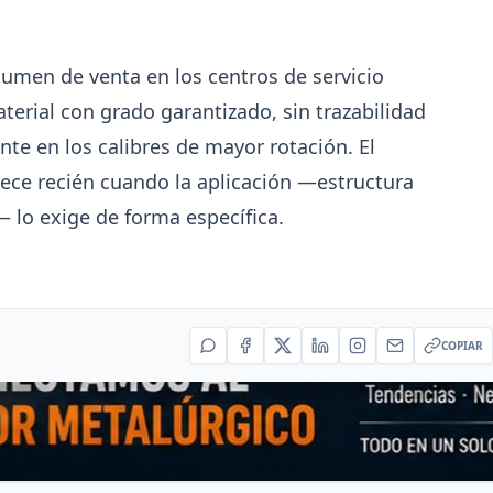
Producción Mundial de Acero – Jun
2026
umen de venta en los centros de servicio
 en
La producción mundial de acero crudo alcanzó 155
en junio 2026 (+1,7% i.a.), mientras el acumulado e
terial con grado garantizado, sin trazabilidad
junio retrocede 0,7%.
e en los calibres de mayor rotación. El
ece recién cuando la aplicación —estructura
— lo exige de forma específica.
6
7
8
9
10
11
12
13
COPIAR