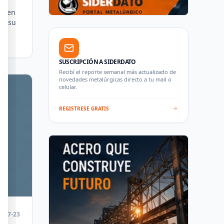
74 en
n, su
SUSCRIPCIÓN A SIDERDATO
Recibí el reporte semanal más actualizado de
novedades metalúrgicas directo a tu mail o
celular.
REGISTRESE GRATIS
6-07-23