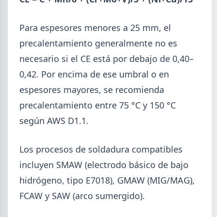
5,7% en 2026 y la capacidad instalada bajó a 40,8%,
uno de los niveles más bajos de la serie.
Para espesores menores a 25 mm, el
precalentamiento generalmente no es
necesario si el CE está por debajo de 0,40–
0,42. Por encima de ese umbral o en
espesores mayores, se recomienda
precalentamiento entre 75 °C y 150 °C
según AWS D1.1.
Los procesos de soldadura compatibles
incluyen SMAW (electrodo básico de bajo
hidrógeno, tipo E7018), GMAW (MIG/MAG),
2026-07-23
ACERO
FCAW y SAW (arco sumergido).
Producción Mundial de Acero –
Junio 2026