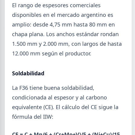
El rango de espesores comerciales
Isidro.
disponibles en el mercado argentino es
amplio: desde 4,75 mm hasta 80 mm en
chapa plana. Los anchos estándar rondan
1.500 mm y 2.000 mm, con largos de hasta
12.000 mm según el productor.
Soldabilidad
La F36 tiene buena soldabilidad,
condicionada al espesor y al carbono
2026-07-28
ADIMRA
equivalente (CE). El cálculo del CE sigue la
Informe ADIMRA junio 2026: la
fórmula del IIW:
producción metalúrgica cayó 4,6%
La producción metalúrgica acumula una baja de
CE = C + Mn/6 + (Cr+Mo+V)/5 + (Ni+Cu)/15