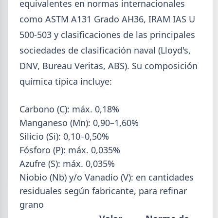
equivalentes en normas internacionales
como ASTM A131 Grado AH36, IRAM IAS U
500-503 y clasificaciones de las principales
sociedades de clasificación naval (Lloyd's,
DNV, Bureau Veritas, ABS). Su composición
química típica incluye:
2026-08-04
UOM
Paritaria UOM agosto 2026: sin
Carbono (C): máx. 0,18%
acuerdo, siguen vigentes los
Manganeso (Mn): 0,90–1,60%
valores de abril
Silicio (Si): 0,10–0,50%
UOM y cámaras metalúrgicas no cerraron la
Fósforo (P): máx. 0,035%
paritaria. Agosto se liquida con los valores de abril:
IMGR $1.036.390.
Azufre (S): máx. 0,035%
Niobio (Nb) y/o Vanadio (V): en cantidades
residuales según fabricante, para refinar
grano