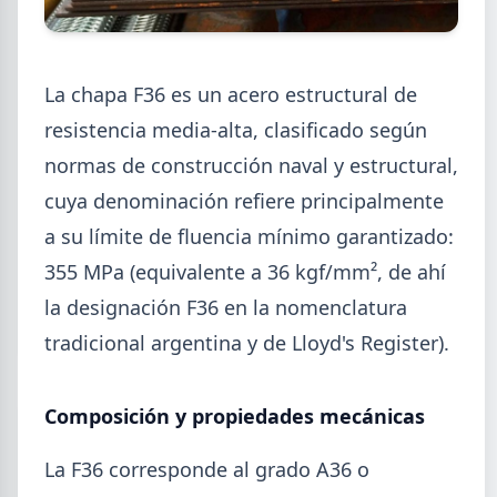
La chapa F36 es un acero estructural de
resistencia media-alta, clasificado según
2026-08-07
GENERAL
normas de construcción naval y estructural,
Cheques rechazados en alza: la
cadena de pagos metalúrgica
cuya denominación refiere principalmente
muestra signos de estrés
a su límite de fluencia mínimo garantizado:
Junio fue el tercer peor mes en cheques rechazados
355 MPa (equivalente a 36 kgf/mm², de ahí
en casi seis años. El caso Metalfor expone la tensión
la designación F36 en la nomenclatura
que crece en la cadena de pagos metalúrgica.
tradicional argentina y de Lloyd's Register).
Composición y propiedades mecánicas
La F36 corresponde al grado A36 o