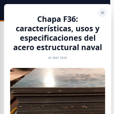
SIDER
DATO
Calculadora
Chapa F36:
características, usos y
especificaciones del
acero estructural naval
Toda la Información
02 MAY 2026
GENERAL
INFORMES
CAMARAS
REFERENTES