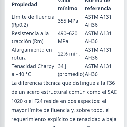
Valor
Norma de
Propiedad
mínimo
referencia
Límite de fluencia
ASTM A131
355 MPa
(Rp0,2)
AH36
Resistencia a la
490–620
ASTM A131
tracción (Rm)
MPa
AH36
Alargamiento en
ASTM A131
22% mín.
rotura
AH36
2026-08-04
Tenacidad Charpy
34 J
ASTM A131
GENERAL
a –40 °C
(promedio)
AH36
Día de la Siderurgia: cómo llega el
sector al aniversario 78 del legado
La diferencia técnica que distingue a la F36
de Savio
de un acero estructural común como el SAE
El 31 de julio la industria del acero recordó a
1020 o el F24 reside en dos aspectos: el
Manuel Savio con inversiones millonarias, un
mayor límite de fluencia y, sobre todo, el
semestre de recuperación parcial y un mercado
que se reordena hacia la minería y la energía.
requerimiento explícito de tenacidad a baja