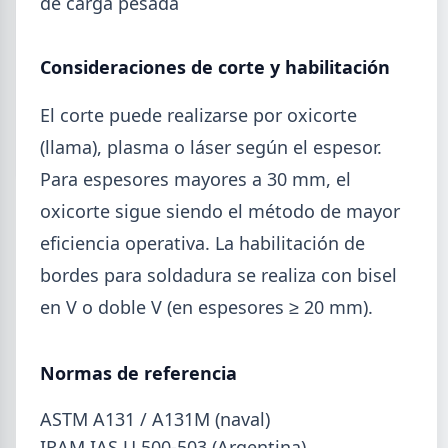
de carga pesada
Mayo (15)
Abril (16)
TÍTULOS
Consideraciones de corte y habilitación
Cheques rechazados en alza: la cadena de pagos metalúrgica
Marzo (6)
muestra signos de estrés
Febrero (4)
El corte puede realizarse por oxicorte
Paritaria UOM agosto 2026: sin acuerdo, siguen vigentes los
Enero (2)
valores de abril
(llama), plasma o láser según el espesor.
Día de la Siderurgia: cómo llega el sector al aniversario 78 del
legado de Savio
2025
Para espesores mayores a 30 mm, el
Perfiles.com.ar abrió su tercera sucursal en zona norte: llegó a
oxicorte sigue siendo el método de mayor
VER TODO
San Isidro
eficiencia operativa. La habilitación de
Informe ADIMRA junio 2026: la producción metalúrgica cayó
4,6%
bordes para soldadura se realiza con bisel
Producción Mundial de Acero – Junio 2026
en V o doble V (en espesores ≥ 20 mm).
Normas de referencia
ASTM A131 / A131M (naval)
IRAM IAS U 500-503 (Argentina)