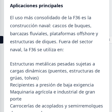
Aplicaciones principales
La producción mundial de acero crudo alcanzó
155,7 Mt en junio 2026 (+1,7% i.a.), mientras el
acumulado enero-junio retrocede 0,7%.
El uso más consolidado de la F36 es la
construcción naval: cascos de buques,
barcazas fluviales, plataformas offshore y
1
2
3
4
5
6
7
8
9
10
11
12
13
estructuras de diques. Fuera del sector
naval, la F36 se utiliza en:
Buscar
Estructuras metálicas pesadas sujetas a
cargas dinámicas (puentes, estructuras de
grúas, tolvas)
Recipientes a presión de baja exigencia
2026
Maquinaria agrícola e industrial de gran
Agosto (4)
porte
Julio (9)
Carrocerías de acoplados y semirremolques
Junio (19)