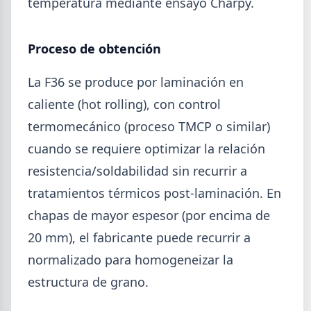
temperatura mediante ensayo Charpy.
Proceso de obtención
La F36 se produce por laminación en
caliente (hot rolling), con control
termomecánico (proceso TMCP o similar)
cuando se requiere optimizar la relación
resistencia/soldabilidad sin recurrir a
tratamientos térmicos post-laminación. En
2026-08-03
GENERAL
chapas de mayor espesor (por encima de
Perfiles.com.ar abrió su tercera
20 mm), el fabricante puede recurrir a
sucursal en zona norte: llegó a San
Isidro
normalizado para homogeneizar la
estructura de grano.
La distribuidora siderometalúrgica, fundada en
1974 en San Fernando, sumó un local sobre Av.
Andrés Rolón, su primer punto de venta en San