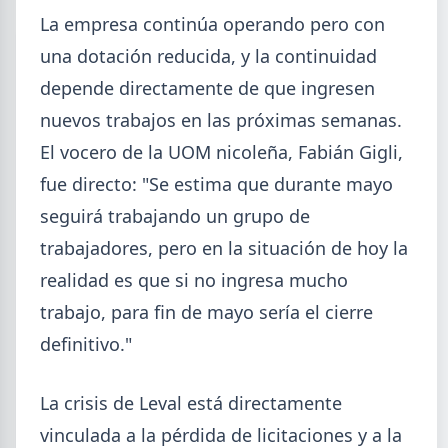
La empresa continúa operando pero con
una dotación reducida, y la continuidad
depende directamente de que ingresen
nuevos trabajos en las próximas semanas.
El vocero de la UOM nicoleña, Fabián Gigli,
fue directo: "Se estima que durante mayo
seguirá trabajando un grupo de
trabajadores, pero en la situación de hoy la
realidad es que si no ingresa mucho
2026-08-03
GENERAL
trabajo, para fin de mayo sería el cierre
Perfiles.com.ar abrió su tercera
definitivo."
sucursal en zona norte: llegó a San
Isidro
La crisis de Leval está directamente
La distribuidora siderometalúrgica, fundada en
1974 en San Fernando, sumó un local sobre Av.
vinculada a la pérdida de licitaciones y a la
Andrés Rolón, su primer punto de venta en San