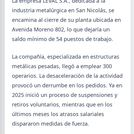
La empresa LEVAL S.A., dedicada a la
industria metalúrgica en San Nicolás, se
encamina al cierre de su planta ubicada en
Avenida Moreno 802, lo que dejaría un
saldo mínimo de 54 puestos de trabajo.
La compañía, especializada en estructuras
metálicas pesadas, llegó a emplear 300
2026-08-04
GENERAL
operarios. La desaceleración de la actividad
Día de la Siderurgia: cómo llega el
provocó un derrumbe en los pedidos. Ya en
sector al aniversario 78 del legado
de Savio
2025 inició un proceso de suspensiones y
retiros voluntarios, mientras que en los
El 31 de julio la industria del acero recordó a
Manuel Savio con inversiones millonarias, un
últimos meses los atrasos salariales
semestre de recuperación parcial y un mercado
que se reordena hacia la minería y la energía.
dispararon medidas de fuerza.