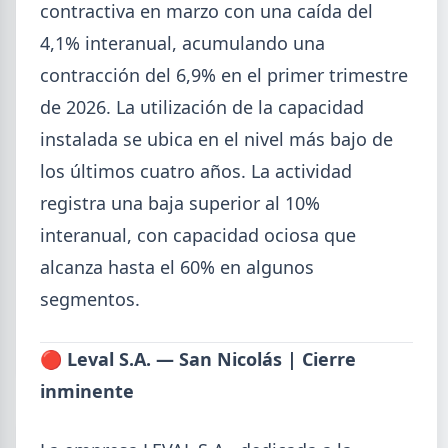
contractiva en marzo con una caída del
4,1% interanual, acumulando una
contracción del 6,9% en el primer trimestre
de 2026. La utilización de la capacidad
instalada se ubica en el nivel más bajo de
los últimos cuatro años. La actividad
2026-08-04
UOM
registra una baja superior al 10%
Paritaria UOM agosto 2026: sin
acuerdo, siguen vigentes los
interanual, con capacidad ociosa que
valores de abril
alcanza hasta el 60% en algunos
UOM y cámaras metalúrgicas no cerraron la
segmentos.
paritaria. Agosto se liquida con los valores de abril:
IMGR $1.036.390.
🔴 Leval S.A. — San Nicolás | Cierre
inminente