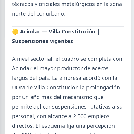
técnicos y oficiales metalúrgicos en la zona
SUSCRIPCIÓN A SIDERDATO
norte del conurbano.
Recibí el reporte semanal más actualizado de novedades
metalúrgicas directo a tu mail o celular.
🟡 Acindar — Villa Constitución |
REGISTRESE GRATIS
Suspensiones vigentes
A nivel sectorial, el cuadro se completa con
Acindar, el mayor productor de aceros
largos del país. La empresa acordó con la
UOM de Villa Constitución la prolongación
por un año más del mecanismo que
permite aplicar suspensiones rotativas a su
personal, con alcance a 2.500 empleos
directos. El esquema fija una percepción