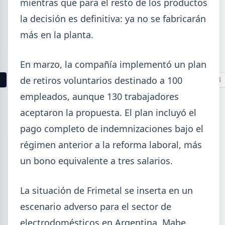
mientras que para el resto de los productos
La producción mundial de acero crudo alcanzó
la decisión es definitiva: ya no se fabricarán
155,7 Mt en junio 2026 (+1,7% i.a.), mientras el
acumulado enero-junio retrocede 0,7%.
más en la planta.
En marzo, la compañía implementó un plan
de retiros voluntarios destinado a 100
1
2
3
4
5
6
7
8
9
10
11
12
13
empleados, aunque 130 trabajadores
Buscar
aceptaron la propuesta. El plan incluyó el
pago completo de indemnizaciones bajo el
régimen anterior a la reforma laboral, más
un bono equivalente a tres salarios.
2026
La situación de Frimetal se inserta en un
Agosto (4)
Julio (9)
escenario adverso para el sector de
Junio (19)
electrodomésticos en Argentina. Mabe