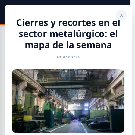
SIDER
DATO
Calculadora
Cierres y recortes en el
sector metalúrgico: el
mapa de la semana
03 MAR 2026
Toda la Información
GENERAL
INFORMES
CAMARAS
REFERENTES