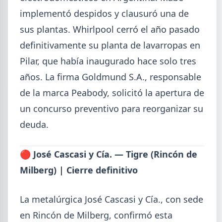
Mayo (15)
implementó despidos y clausuró una de
Abril (16)
TÍTULOS
sus plantas. Whirlpool cerró el año pasado
Cheques rechazados en alza: la cadena de pagos metalúrgica
Marzo (6)
muestra signos de estrés
definitivamente su planta de lavarropas en
Febrero (4)
Paritaria UOM agosto 2026: sin acuerdo, siguen vigentes los
Pilar, que había inaugurado hace solo tres
Enero (2)
valores de abril
años. La firma Goldmund S.A., responsable
Día de la Siderurgia: cómo llega el sector al aniversario 78 del
legado de Savio
2025
de la marca Peabody, solicitó la apertura de
Perfiles.com.ar abrió su tercera sucursal en zona norte: llegó a
VER TODO
un concurso preventivo para reorganizar su
San Isidro
Informe ADIMRA junio 2026: la producción metalúrgica cayó
deuda.
4,6%
Producción Mundial de Acero – Junio 2026
🔴 José Cascasi y Cía. — Tigre (Rincón de
Milberg) | Cierre definitivo
La metalúrgica José Cascasi y Cía., con sede
en Rincón de Milberg, confirmó esta