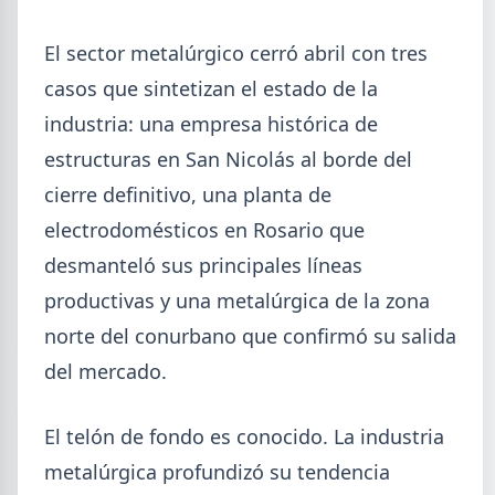
El sector metalúrgico cerró abril con tres
casos que sintetizan el estado de la
industria: una empresa histórica de
2026-08-07
GENERAL
estructuras en San Nicolás al borde del
Cheques rechazados en alza: la
cadena de pagos metalúrgica
cierre definitivo, una planta de
muestra signos de estrés
electrodomésticos en Rosario que
Junio fue el tercer peor mes en cheques rechazados
desmanteló sus principales líneas
en casi seis años. El caso Metalfor expone la tensión
productivas y una metalúrgica de la zona
que crece en la cadena de pagos metalúrgica.
norte del conurbano que confirmó su salida
del mercado.
El telón de fondo es conocido. La industria
metalúrgica profundizó su tendencia