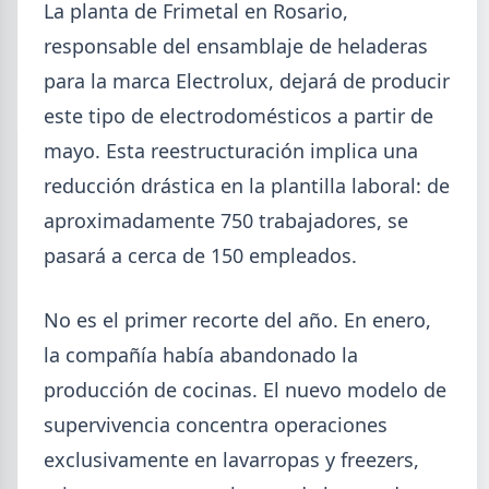
La planta de Frimetal en Rosario,
5,7% en 2026 y la capacidad instalada bajó a 40,8%,
uno de los niveles más bajos de la serie.
responsable del ensamblaje de heladeras
para la marca Electrolux, dejará de producir
este tipo de electrodomésticos a partir de
mayo. Esta reestructuración implica una
reducción drástica en la plantilla laboral: de
aproximadamente 750 trabajadores, se
pasará a cerca de 150 empleados.
No es el primer recorte del año. En enero,
la compañía había abandonado la
producción de cocinas. El nuevo modelo de
2026-07-23
ACERO
supervivencia concentra operaciones
Producción Mundial de Acero –
exclusivamente en lavarropas y freezers,
Junio 2026