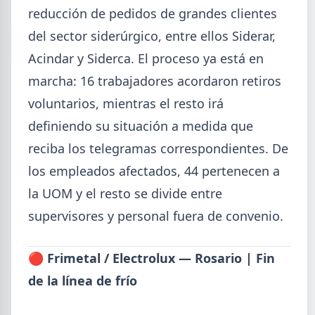
reducción de pedidos de grandes clientes
Isidro.
del sector siderúrgico, entre ellos Siderar,
Acindar y Siderca. El proceso ya está en
marcha: 16 trabajadores acordaron retiros
voluntarios, mientras el resto irá
definiendo su situación a medida que
reciba los telegramas correspondientes. De
los empleados afectados, 44 pertenecen a
la UOM y el resto se divide entre
supervisores y personal fuera de convenio.
2026-07-28
ADIMRA
🔴 Frimetal / Electrolux — Rosario | Fin
Informe ADIMRA junio 2026: la
de la línea de frío
producción metalúrgica cayó 4,6%
La producción metalúrgica acumula una baja de