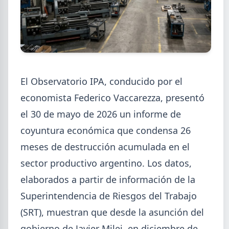
2026-08-07
GENERAL
Cheques rechazados en alza: la
El Observatorio IPA, conducido por el
cadena de pagos metalúrgica
economista Federico Vaccarezza, presentó
muestra signos de estrés
el 30 de mayo de 2026 un informe de
Junio fue el tercer peor mes en cheques rechazados
coyuntura económica que condensa 26
en casi seis años. El caso Metalfor expone la tensión
que crece en la cadena de pagos metalúrgica.
meses de destrucción acumulada en el
sector productivo argentino. Los datos,
elaborados a partir de información de la
Superintendencia de Riesgos del Trabajo
(SRT), muestran que desde la asunción del
gobierno de Javier Milei, en diciembre de