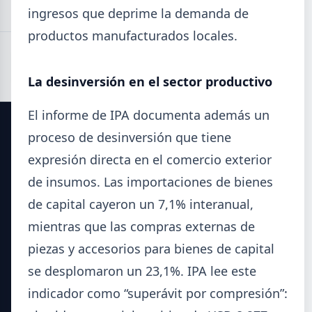
ingresos que deprime la demanda de
productos manufacturados locales.
La desinversión en el sector productivo
El informe de IPA documenta además un
proceso de desinversión que tiene
SIDERDATO
expresión directa en el comercio exterior
El portal líder en información para la industria siderúrgica
de insumos. Las importaciones de bienes
y el mercado del acero en Argentina.
de capital cayeron un 7,1% interanual,
mientras que las compras externas de
Secciones
piezas y accesorios para bienes de capital
Noticias del Sector
se desplomaron un 23,1%. IPA lee este
Datos Técnicos
indicador como “superávit por compresión”:
Guía Metalúrgica