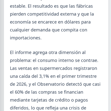
estable. El resultado es que las fábricas
SUSCRIPCIÓN A SIDERDATO
Recibí el reporte semanal más actualizado de novedades
pierden competitividad externa y que la
metalúrgicas directo a tu mail o celular.
economía se encarece en dólares para
REGISTRESE GRATIS
cualquier demanda que compita con
importaciones.
El informe agrega otra dimensión al
problema: el consumo interno se contrae.
Las ventas en supermercados registraron
una caída del 3,1% en el primer trimestre
de 2026, y el Observatorio detectó que casi
el 60% de las compras se financian
mediante tarjetas de crédito o pagos
diferidos, lo que refleja una crisis de