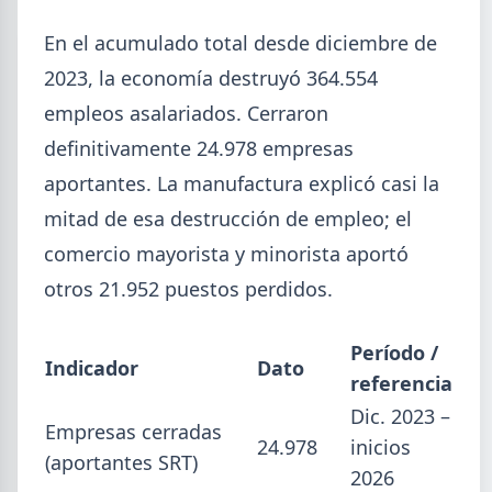
En el acumulado total desde diciembre de
2023, la economía destruyó 364.554
empleos asalariados. Cerraron
definitivamente 24.978 empresas
aportantes. La manufactura explicó casi la
mitad de esa destrucción de empleo; el
comercio mayorista y minorista aportó
otros 21.952 puestos perdidos.
2026-08-03
GENERAL
Perfiles.com.ar abrió su tercera
Período /
Indicador
Dato
sucursal en zona norte: llegó a San
referencia
Isidro
Dic. 2023 –
Empresas cerradas
24.978
inicios
La distribuidora siderometalúrgica, fundada en
(aportantes SRT)
1974 en San Fernando, sumó un local sobre Av.
2026
Andrés Rolón, su primer punto de venta en San