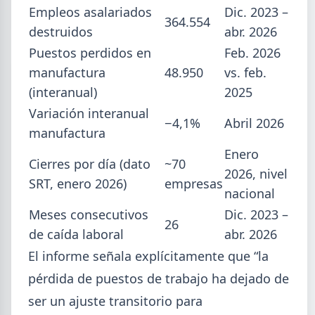
Empleos asalariados
Dic. 2023 –
Isidro.
364.554
destruidos
abr. 2026
Puestos perdidos en
Feb. 2026
manufactura
48.950
vs. feb.
(interanual)
2025
Variación interanual
−4,1%
Abril 2026
manufactura
Enero
Cierres por día (dato
~70
2026, nivel
SRT, enero 2026)
empresas
nacional
Meses consecutivos
Dic. 2023 –
26
de caída laboral
abr. 2026
2026-07-28
ADIMRA
El informe señala explícitamente que “la
Informe ADIMRA junio 2026: la
pérdida de puestos de trabajo ha dejado de
producción metalúrgica cayó 4,6%
ser un ajuste transitorio para
La producción metalúrgica acumula una baja de