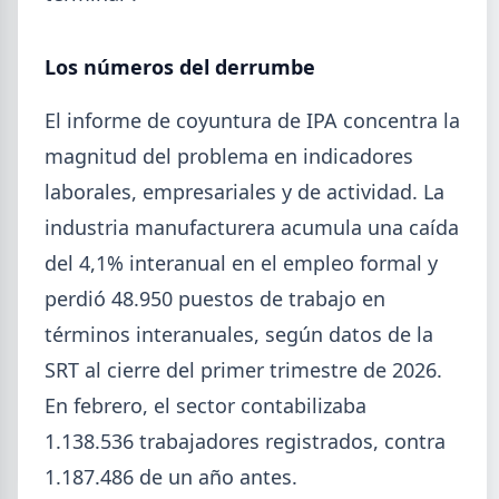
Los números del derrumbe
El informe de coyuntura de IPA concentra la
magnitud del problema en indicadores
laborales, empresariales y de actividad. La
industria manufacturera acumula una caída
2026-08-04
GENERAL
del 4,1% interanual en el empleo formal y
Día de la Siderurgia: cómo llega el
perdió 48.950 puestos de trabajo en
sector al aniversario 78 del legado
términos interanuales, según datos de la
de Savio
SRT al cierre del primer trimestre de 2026.
El 31 de julio la industria del acero recordó a
En febrero, el sector contabilizaba
Manuel Savio con inversiones millonarias, un
semestre de recuperación parcial y un mercado
1.138.536 trabajadores registrados, contra
que se reordena hacia la minería y la energía.
1.187.486 de un año antes.