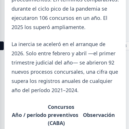
La producción mundial de acero crudo alcanzó
durante el ciclo pico de la pandemia se
155,7 Mt en junio 2026 (+1,7% i.a.), mientras el
ejecutaron 106 concursos en un año. El
acumulado enero-junio retrocede 0,7%.
2025 los superó ampliamente.
La inercia se aceleró en el arranque de
1
2
3
4
5
6
7
8
9
10
11
12
13
2026. Solo entre febrero y abril —el primer
trimestre judicial del año— se abrieron 92
Buscar
nuevos procesos concursales, una cifra que
supera los registros anuales de cualquier
año del período 2021–2024.
2026
Concursos
Agosto (4)
Año / período
preventivos
Observación
Julio (9)
(CABA)
Junio (19)