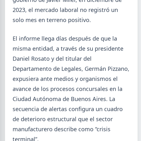
2023, el mercado laboral no registró un
solo mes en terreno positivo.
El informe llega días después de que la
misma entidad, a través de su presidente
2026-08-04
UOM
Daniel Rosato y del titular del
Paritaria UOM agosto 2026: sin
Departamento de Legales, Germán Pizzano,
acuerdo, siguen vigentes los
expusiera ante medios y organismos el
valores de abril
avance de los procesos concursales en la
UOM y cámaras metalúrgicas no cerraron la
Ciudad Autónoma de Buenos Aires. La
paritaria. Agosto se liquida con los valores de abril:
IMGR $1.036.390.
secuencia de alertas configura un cuadro
de deterioro estructural que el sector
manufacturero describe como “crisis
terminal”.