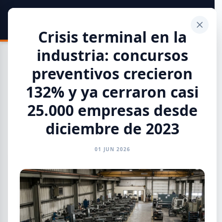
SIDER
DATO
Calculadora
Crisis terminal en la
industria: concursos
preventivos crecieron
132% y ya cerraron casi
Toda la Información
25.000 empresas desde
diciembre de 2023
GENERAL
INFORMES
CAMARAS
REFERENTES
01 JUN 2026