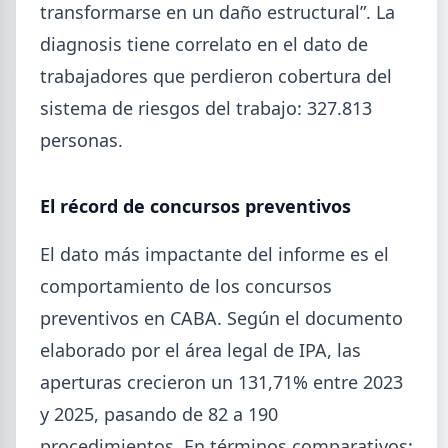
5,7% en 2026 y la capacidad instalada bajó a 40,8%,
transformarse en un daño estructural”. La
uno de los niveles más bajos de la serie.
diagnosis tiene correlato en el dato de
trabajadores que perdieron cobertura del
sistema de riesgos del trabajo: 327.813
personas.
El récord de concursos preventivos
El dato más impactante del informe es el
comportamiento de los concursos
preventivos en CABA. Según el documento
elaborado por el área legal de IPA, las
2026-07-23
ACERO
aperturas crecieron un 131,71% entre 2023
Producción Mundial de Acero –
y 2025, pasando de 82 a 190
Junio 2026
procedimientos. En términos comparativos: