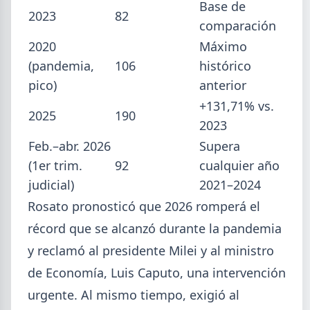
Base de
Mayo (15)
2023
82
comparación
Abril (16)
TÍTULOS
2020
Máximo
Cheques rechazados en alza: la cadena de pagos metalúrgica
Marzo (6)
muestra signos de estrés
(pandemia,
106
histórico
Febrero (4)
Paritaria UOM agosto 2026: sin acuerdo, siguen vigentes los
pico)
anterior
Enero (2)
valores de abril
+131,71% vs.
Día de la Siderurgia: cómo llega el sector al aniversario 78 del
2025
190
legado de Savio
2025
2023
Perfiles.com.ar abrió su tercera sucursal en zona norte: llegó a
Feb.–abr. 2026
Supera
VER TODO
San Isidro
(1er trim.
92
cualquier año
Informe ADIMRA junio 2026: la producción metalúrgica cayó
4,6%
judicial)
2021–2024
Producción Mundial de Acero – Junio 2026
Rosato pronosticó que 2026 romperá el
récord que se alcanzó durante la pandemia
y reclamó al presidente Milei y al ministro
de Economía, Luis Caputo, una intervención
urgente. Al mismo tiempo, exigió al