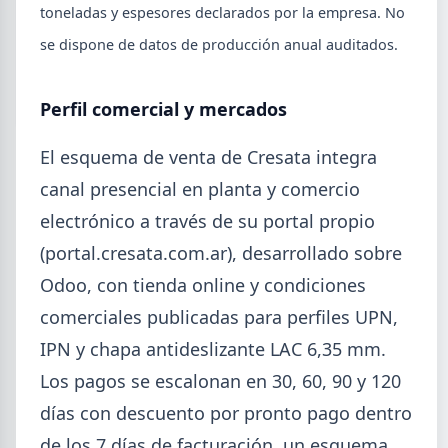
toneladas y espesores declarados por la empresa. No
SUSCRIPCIÓN A SIDERDATO
se dispone de datos de producción anual auditados.
Recibí el reporte semanal más actualizado de novedades
metalúrgicas directo a tu mail o celular.
Perfil comercial y mercados
REGISTRESE GRATIS
El esquema de venta de Cresata integra
canal presencial en planta y comercio
electrónico a través de su portal propio
(portal.cresata.com.ar), desarrollado sobre
Odoo, con tienda online y condiciones
comerciales publicadas para perfiles UPN,
IPN y chapa antideslizante LAC 6,35 mm.
Los pagos se escalonan en 30, 60, 90 y 120
días con descuento por pronto pago dentro
de los 7 días de facturación, un esquema