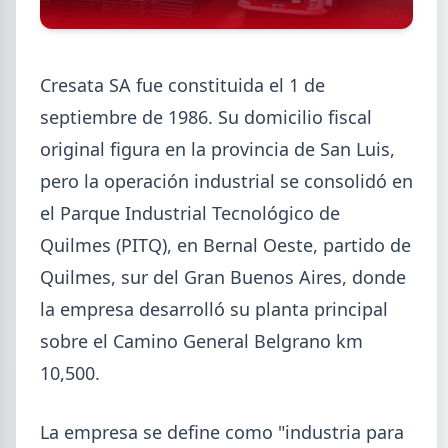
Cresata SA fue constituida el 1 de
septiembre de 1986. Su domicilio fiscal
2026-08-07
GENERAL
original figura en la provincia de San Luis,
Cheques rechazados en alza: la
cadena de pagos metalúrgica
pero la operación industrial se consolidó en
muestra signos de estrés
el Parque Industrial Tecnológico de
Junio fue el tercer peor mes en cheques rechazados
Quilmes (PITQ), en Bernal Oeste, partido de
en casi seis años. El caso Metalfor expone la tensión
Quilmes, sur del Gran Buenos Aires, donde
que crece en la cadena de pagos metalúrgica.
la empresa desarrolló su planta principal
sobre el Camino General Belgrano km
10,500.
La empresa se define como "industria para