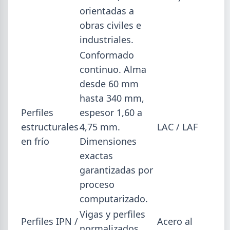
5,7% en 2026 y la capacidad instalada bajó a 40,8%,
orientadas a
uno de los niveles más bajos de la serie.
obras civiles e
industriales.
Conformado
continuo. Alma
desde 60 mm
hasta 340 mm,
Perfiles
espesor 1,60 a
estructurales
4,75 mm.
LAC / LAF
en frío
Dimensiones
exactas
garantizadas por
proceso
2026-07-23
ACERO
computarizado.
Producción Mundial de Acero –
Vigas y perfiles
Perfiles IPN /
Acero al
Junio 2026
normalizados