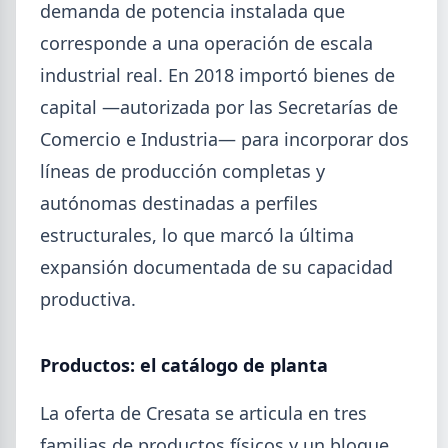
demanda de potencia instalada que
corresponde a una operación de escala
industrial real. En 2018 importó bienes de
capital —autorizada por las Secretarías de
Comercio e Industria— para incorporar dos
líneas de producción completas y
autónomas destinadas a perfiles
2026-08-04
GENERAL
estructurales, lo que marcó la última
Día de la Siderurgia: cómo llega el
expansión documentada de su capacidad
sector al aniversario 78 del legado
productiva.
de Savio
El 31 de julio la industria del acero recordó a
Productos: el catálogo de planta
Manuel Savio con inversiones millonarias, un
semestre de recuperación parcial y un mercado
que se reordena hacia la minería y la energía.
La oferta de Cresata se articula en tres
familias de productos físicos y un bloque