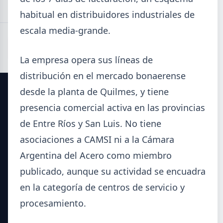
habitual en distribuidores industriales de
escala media-grande.
La empresa opera sus líneas de
distribución en el mercado bonaerense
desde la planta de Quilmes, y tiene
SIDERDATO
presencia comercial activa en las provincias
de Entre Ríos y San Luis. No tiene
El portal líder en información para la industria siderúrgica
y el mercado del acero en Argentina.
asociaciones a CAMSI ni a la Cámara
Argentina del Acero como miembro
Secciones
publicado, aunque su actividad se encuadra
Noticias del Sector
en la categoría de centros de servicio y
Datos Técnicos
procesamiento.
Guía Metalúrgica