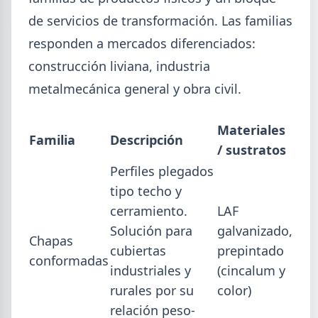
de servicios de transformación. Las familias
responden a mercados diferenciados:
construcción liviana, industria
metalmecánica general y obra civil.
Materiales
Familia
Descripción
/ sustratos
Perfiles plegados
tipo techo y
2026-08-03
GENERAL
cerramiento.
LAF
Perfiles.com.ar abrió su tercera
Solución para
galvanizado,
Chapas
sucursal en zona norte: llegó a San
cubiertas
prepintado
conformadas
Isidro
industriales y
(cincalum y
La distribuidora siderometalúrgica, fundada en
rurales por su
color)
1974 en San Fernando, sumó un local sobre Av.
relación peso-
Andrés Rolón, su primer punto de venta en San