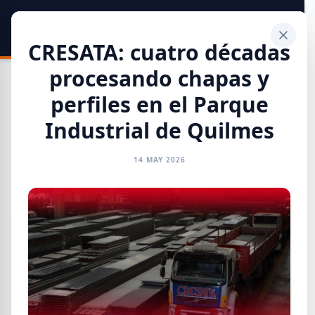
SIDER
DATO
Calculadora
CRESATA: cuatro décadas
procesando chapas y
perfiles en el Parque
Industrial de Quilmes
Toda la Información
14 MAY 2026
GENERAL
INFORMES
CAMARAS
REFERENTES