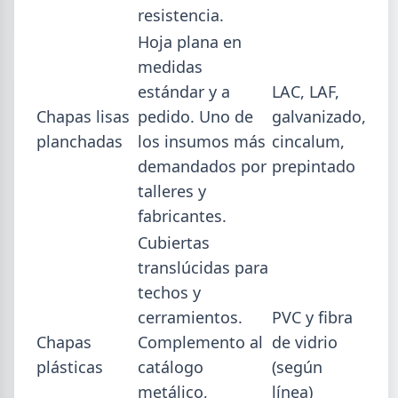
resistencia.
Isidro.
Hoja plana en
medidas
estándar y a
LAC, LAF,
Chapas lisas
pedido. Uno de
galvanizado,
planchadas
los insumos más
cincalum,
demandados por
prepintado
talleres y
fabricantes.
Cubiertas
translúcidas para
techos y
2026-07-28
ADIMRA
cerramientos.
PVC y fibra
Informe ADIMRA junio 2026: la
Chapas
Complemento al
de vidrio
producción metalúrgica cayó 4,6%
plásticas
catálogo
(según
La producción metalúrgica acumula una baja de
metálico,
línea)