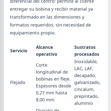
diferencial del centro: permite al cliente
Mayo (15)
entregar su bobina y recibir material ya
Abril (16)
TÍTULOS
transformado en las dimensiones y
Cheques rechazados en alza: la cadena de pagos metalúrgica
Marzo (6)
muestra signos de estrés
formatos requeridos, sin necesidad de
Febrero (4)
Paritaria UOM agosto 2026: sin acuerdo, siguen vigentes los
Enero (2)
valores de abril
equipamiento propio.
Día de la Siderurgia: cómo llega el sector al aniversario 78 del
legado de Savio
2025
Alcance
Sustratos
Perfiles.com.ar abrió su tercera sucursal en zona norte: llegó a
Servicio
VER TODO
operativo
procesados
San Isidro
Informe ADIMRA junio 2026: la producción metalúrgica cayó
Inoxidable,
Corte
4,6%
LAC, LAF,
longitudinal de
Producción Mundial de Acero – Junio 2026
decapado,
bobinas en fleje.
Flejado
galvanizado,
Espesores desde
cincalum,
0,27 mm hasta
prepintado,
8,00 mm.
aluminio
División de