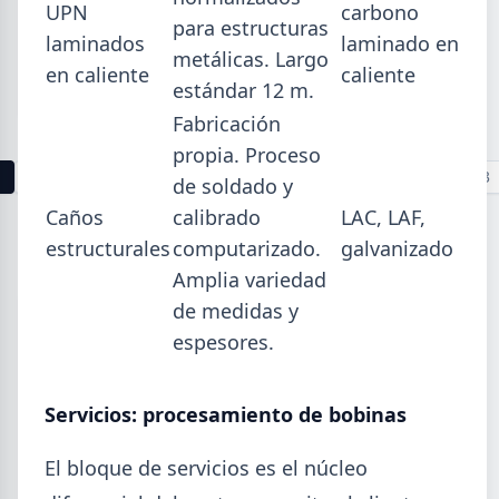
UPN
carbono
La producción mundial de acero crudo alcanzó
para estructuras
laminados
laminado en
155,7 Mt en junio 2026 (+1,7% i.a.), mientras el
metálicas. Largo
acumulado enero-junio retrocede 0,7%.
en caliente
caliente
estándar 12 m.
Fabricación
propia. Proceso
1
2
3
4
5
6
7
8
9
10
11
12
13
de soldado y
Caños
calibrado
LAC, LAF,
Buscar
estructurales
computarizado.
galvanizado
Amplia variedad
de medidas y
espesores.
2026
Servicios: procesamiento de bobinas
Agosto (4)
Julio (9)
El bloque de servicios es el núcleo
Junio (19)