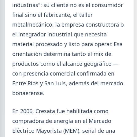
industrias": su cliente no es el consumidor
final sino el fabricante, el taller
metalmecánico, la empresa constructora o
el integrador industrial que necesita
material procesado y listo para operar. Esa
2026-08-04
orientación determina tanto el mix de
UOM
Paritaria UOM agosto 2026: sin
productos como el alcance geográfico —
acuerdo, siguen vigentes los
con presencia comercial confirmada en
valores de abril
Entre Ríos y San Luis, además del mercado
UOM y cámaras metalúrgicas no cerraron la
bonaerense.
paritaria. Agosto se liquida con los valores de abril:
IMGR $1.036.390.
En 2006, Cresata fue habilitada como
compradora de energía en el Mercado
Eléctrico Mayorista (MEM), señal de una