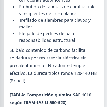
Embutido de tanques de combustible
y recipientes de línea blanca
Trefilado de alambres para clavos y
mallas
Plegado de perfiles de baja
responsabilidad estructural
Su bajo contenido de carbono facilita
2026-08-04
GENERAL
soldadura por resistencia eléctrica sin
Día de la Siderurgia: cómo llega el
precalentamiento. No admite temple
sector al aniversario 78 del legado
efectivo. La dureza típica ronda 120-140 HB
de Savio
(Brinell).
El 31 de julio la industria del acero recordó a
Manuel Savio con inversiones millonarias, un
semestre de recuperación parcial y un mercado
[TABLA: Composición química SAE 1010
que se reordena hacia la minería y la energía.
según IRAM-IAS U 500-528]