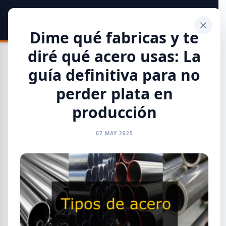
SIDER
DATO
Calculadora
Dime qué fabricas y te
diré qué acero usas: La
guía definitiva para no
perder plata en
Toda la Información
producción
GENERAL
INFORMES
CAMARAS
REFERENTES
07 MAY 2025