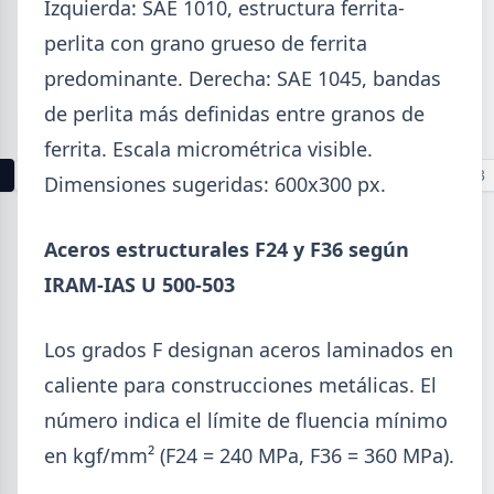
Izquierda: SAE 1010, estructura ferrita-
La producción mundial de acero crudo alcanzó
perlita con grano grueso de ferrita
155,7 Mt en junio 2026 (+1,7% i.a.), mientras el
acumulado enero-junio retrocede 0,7%.
predominante. Derecha: SAE 1045, bandas
de perlita más definidas entre granos de
ferrita. Escala micrométrica visible.
1
2
3
4
5
6
7
8
9
10
11
12
13
Dimensiones sugeridas: 600x300 px.
Buscar
Aceros estructurales F24 y F36 según
IRAM-IAS U 500-503
Los grados F designan aceros laminados en
2026
caliente para construcciones metálicas. El
Agosto (4)
número indica el límite de fluencia mínimo
Julio (9)
en kgf/mm² (F24 = 240 MPa, F36 = 360 MPa).
Junio (19)