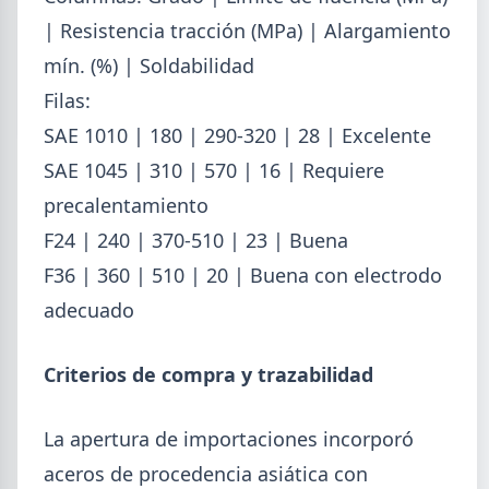
| Resistencia tracción (MPa) | Alargamiento
SUSCRIPCIÓN A SIDERDATO
Recibí el reporte semanal más actualizado de novedades
mín. (%) | Soldabilidad
metalúrgicas directo a tu mail o celular.
Filas:
REGISTRESE GRATIS
SAE 1010 | 180 | 290-320 | 28 | Excelente
SAE 1045 | 310 | 570 | 16 | Requiere
precalentamiento
F24 | 240 | 370-510 | 23 | Buena
F36 | 360 | 510 | 20 | Buena con electrodo
adecuado
Criterios de compra y trazabilidad
La apertura de importaciones incorporó
aceros de procedencia asiática con