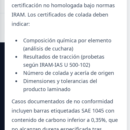
certificación no homologada bajo normas
IRAM. Los certificados de colada deben
indicar:
Composición química por elemento
(análisis de cuchara)
Resultados de tracción (probetas
SIDERDATO
según IRAM-IAS U 500-102)
Número de colada y acería de origen
El portal líder en información para la industria siderúrgica
y el mercado del acero en Argentina.
Dimensiones y tolerancias del
producto laminado
Secciones
Casos documentados de no conformidad
Noticias del Sector
incluyen barras etiquetadas SAE 1045 con
Datos Técnicos
contenido de carbono inferior a 0,35%, que
Guía Metalúrgica
no alcanzan dureza especificada tras