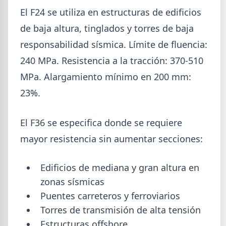
Mayo (15)
El F24 se utiliza en estructuras de edificios
Abril (16)
TÍTULOS
de baja altura, tinglados y torres de baja
Cheques rechazados en alza: la cadena de pagos metalúrgica
Marzo (6)
muestra signos de estrés
responsabilidad sísmica. Límite de fluencia:
Febrero (4)
Paritaria UOM agosto 2026: sin acuerdo, siguen vigentes los
240 MPa. Resistencia a la tracción: 370-510
Enero (2)
valores de abril
MPa. Alargamiento mínimo en 200 mm:
Día de la Siderurgia: cómo llega el sector al aniversario 78 del
legado de Savio
2025
23%.
Perfiles.com.ar abrió su tercera sucursal en zona norte: llegó a
VER TODO
San Isidro
El F36 se especifica donde se requiere
Informe ADIMRA junio 2026: la producción metalúrgica cayó
4,6%
mayor resistencia sin aumentar secciones:
Producción Mundial de Acero – Junio 2026
Edificios de mediana y gran altura en
zonas sísmicas
Puentes carreteros y ferroviarios
Torres de transmisión de alta tensión
Estructuras offshore