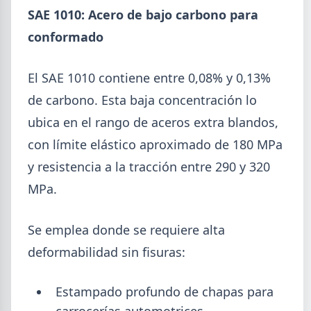
SAE 1010: Acero de bajo carbono para
conformado
El SAE 1010 contiene entre 0,08% y 0,13%
de carbono. Esta baja concentración lo
2026-08-04
ubica en el rango de aceros extra blandos,
UOM
Paritaria UOM agosto 2026: sin
con límite elástico aproximado de 180 MPa
acuerdo, siguen vigentes los
y resistencia a la tracción entre 290 y 320
valores de abril
MPa.
UOM y cámaras metalúrgicas no cerraron la
paritaria. Agosto se liquida con los valores de abril:
Se emplea donde se requiere alta
IMGR $1.036.390.
deformabilidad sin fisuras:
Estampado profundo de chapas para
carrocerías automotrices