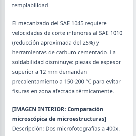
5,7% en 2026 y la capacidad instalada bajó a 40,8%,
templabilidad.
uno de los niveles más bajos de la serie.
El mecanizado del SAE 1045 requiere
velocidades de corte inferiores al SAE 1010
(reducción aproximada del 25%) y
herramientas de carburo cementado. La
soldabilidad disminuye: piezas de espesor
superior a 12 mm demandan
precalentamiento a 150-200 °C para evitar
fisuras en zona afectada térmicamente.
[IMAGEN INTERIOR: Comparación
2026-07-23
ACERO
microscópica de microestructuras]
Producción Mundial de Acero –
Descripción: Dos microfotografías a 400x.
Junio 2026