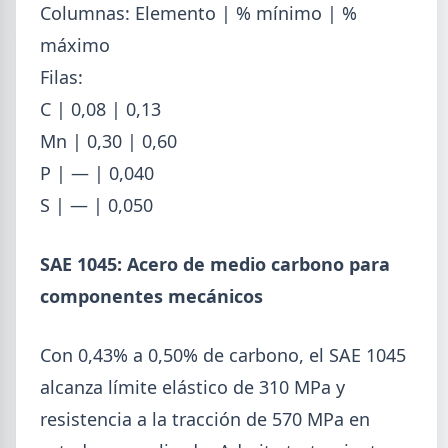
Columnas: Elemento | % mínimo | %
máximo
Filas:
C | 0,08 | 0,13
Mn | 0,30 | 0,60
P | — | 0,040
S | — | 0,050
SAE 1045: Acero de medio carbono para
2026-08-03
GENERAL
componentes mecánicos
Perfiles.com.ar abrió su tercera
sucursal en zona norte: llegó a San
Con 0,43% a 0,50% de carbono, el SAE 1045
Isidro
alcanza límite elástico de 310 MPa y
La distribuidora siderometalúrgica, fundada en
resistencia a la tracción de 570 MPa en
1974 en San Fernando, sumó un local sobre Av.
Andrés Rolón, su primer punto de venta en San