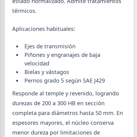
estado normalizado. Admite tratamientos
Isidro.
térmicos.
Aplicaciones habituales:
Ejes de transmisión
Piñones y engranajes de baja
velocidad
Bielas y vástagos
Pernos grado 5 según SAE J429
Responde al temple y revenido, logrando
durezas de 200 a 300 HB en sección
2026-07-28
ADIMRA
completa para diámetros hasta 50 mm. En
Informe ADIMRA junio 2026: la
espesores mayores, el núcleo conserva
producción metalúrgica cayó 4,6%
menor dureza por limitaciones de
La producción metalúrgica acumula una baja de