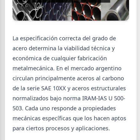
2026-08-07
GENERAL
La especificación correcta del grado de
Cheques rechazados en alza: la
acero determina la viabilidad técnica y
cadena de pagos metalúrgica
económica de cualquier fabricación
muestra signos de estrés
metalmecánica. En el mercado argentino
Junio fue el tercer peor mes en cheques rechazados
circulan principalmente aceros al carbono
en casi seis años. El caso Metalfor expone la tensión
que crece en la cadena de pagos metalúrgica.
de la serie SAE 10XX y aceros estructurales
normalizados bajo norma IRAM-IAS U 500-
503. Cada uno responde a propiedades
mecánicas específicas que los hacen aptos
para ciertos procesos y aplicaciones.