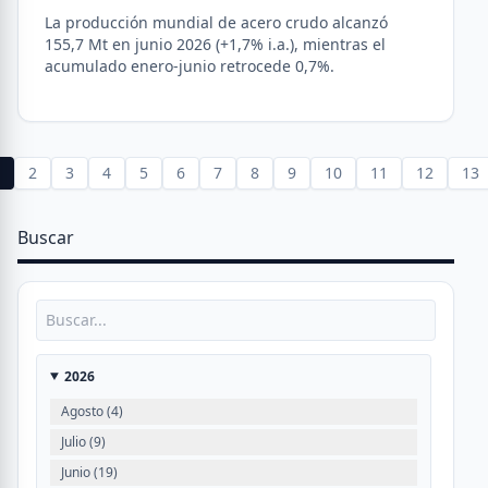
La producción mundial de acero crudo alcanzó
155,7 Mt en junio 2026 (+1,7% i.a.), mientras el
acumulado enero-junio retrocede 0,7%.
1
2
3
4
5
6
7
8
9
10
11
12
13
Buscar
2026
Agosto (4)
Julio (9)
Junio (19)