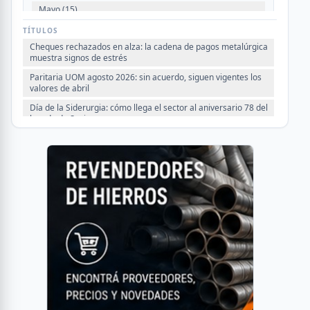
Mayo (15)
Abril (16)
TÍTULOS
Cheques rechazados en alza: la cadena de pagos metalúrgica
Marzo (6)
muestra signos de estrés
Febrero (4)
Paritaria UOM agosto 2026: sin acuerdo, siguen vigentes los
Enero (2)
valores de abril
Día de la Siderurgia: cómo llega el sector al aniversario 78 del
legado de Savio
2025
Perfiles.com.ar abrió su tercera sucursal en zona norte: llegó a
VER TODO
San Isidro
Informe ADIMRA junio 2026: la producción metalúrgica cayó
4,6%
Producción Mundial de Acero – Junio 2026