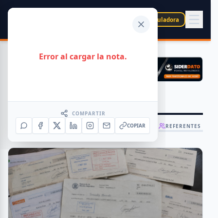
SIDER
DATO
Calculadora
Error al cargar la nota.
Toda la Información
COMPARTIR
COPIAR
GENERAL
INFORMES
CAMARAS
REFERENTES