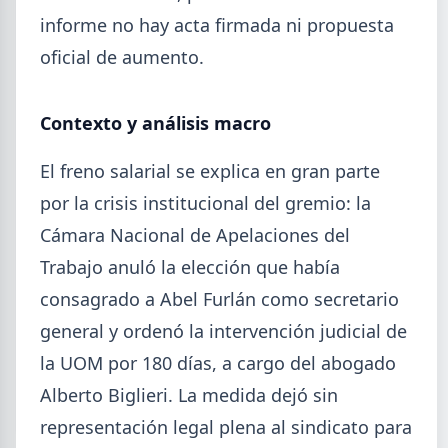
informe no hay acta firmada ni propuesta
oficial de aumento.
Contexto y análisis macro
El freno salarial se explica en gran parte
por la crisis institucional del gremio: la
2026-08-03
GENERAL
Cámara Nacional de Apelaciones del
Perfiles.com.ar abrió su tercera
Trabajo anuló la elección que había
sucursal en zona norte: llegó a San
consagrado a Abel Furlán como secretario
Isidro
general y ordenó la intervención judicial de
La distribuidora siderometalúrgica, fundada en
la UOM por 180 días, a cargo del abogado
1974 en San Fernando, sumó un local sobre Av.
Andrés Rolón, su primer punto de venta en San
Alberto Biglieri. La medida dejó sin
Isidro.
representación legal plena al sindicato para