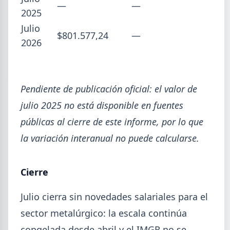
—
—
Abril (16)
TÍTULOS
2025
Paritaria UOM agosto 2026: sin acuerdo, siguen vigentes los
Marzo (6)
Julio
valores de abril
$801.577,24
—
Febrero (4)
2026
Día de la Siderurgia: cómo llega el sector al aniversario 78 del
Enero (2)
legado de Savio
Perfiles.com.ar abrió su tercera sucursal en zona norte: llegó a
San Isidro
2025
Pendiente de publicación oficial: el valor de
Informe ADIMRA junio 2026: la producción metalúrgica cayó
VER TODO
4,6%
julio 2025 no está disponible en fuentes
Producción Mundial de Acero – Junio 2026
públicas al cierre de este informe, por lo que
Ternium Siderar subió la chapa LAC y LAF, bajó la prepintada
la variación interanual no puede calcularse.
Cierre
Julio cierra sin novedades salariales para el
sector metalúrgico: la escala continúa
congelada desde abril y el IMGR no se