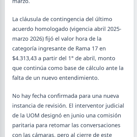
marzo.
La cláusula de contingencia del último
acuerdo homologado (vigencia abril 2025-
marzo 2026) fijó el valor hora de la
categoría ingresante de Rama 17 en
2026-08-04
GENERAL
$4.313,43 a partir del 1° de abril, monto
Día de la Siderurgia: cómo llega el
que continúa como base de cálculo ante la
sector al aniversario 78 del legado
falta de un nuevo entendimiento.
de Savio
El 31 de julio la industria del acero recordó a
No hay fecha confirmada para una nueva
Manuel Savio con inversiones millonarias, un
semestre de recuperación parcial y un mercado
instancia de revisión. El interventor judicial
que se reordena hacia la minería y la energía.
de la UOM designó en junio una comisión
paritaria para retomar las conversaciones
con las cámaras, pero al cierre de este