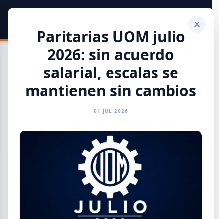
SIDER
DATO
Calculadora
Paritarias UOM julio
2026: sin acuerdo
salarial, escalas se
mantienen sin cambios
Toda la Información
01 JUL 2026
GENERAL
INFORMES
CAMARAS
REFERENTES