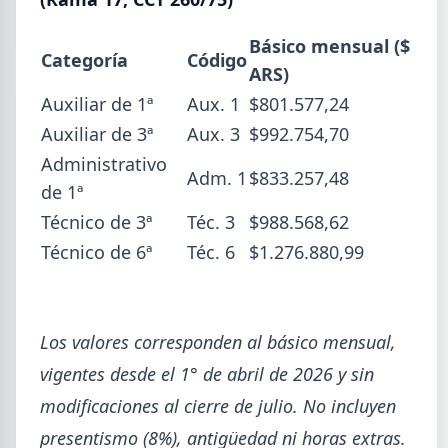
acumulado enero-junio retrocede 0,7%.
Básico mensual ($
Categoría
Código
ARS)
Auxiliar de 1ª
Aux. 1
$801.577,24
Auxiliar de 3ª
Aux. 3
$992.754,70
Administrativo
Adm. 1
$833.257,48
de 1ª
Técnico de 3ª
Téc. 3
$988.568,62
Técnico de 6ª
Téc. 6
$1.276.880,99
Los valores corresponden al básico mensual,
2026-07-22
GENERAL
vigentes desde el 1° de abril de 2026 y sin
Ternium Siderar subió la chapa LAC
modificaciones al cierre de julio. No incluyen
y LAF, bajó la prepintada
presentismo (8%), antigüedad ni horas extras.
Desde el 20 de julio rige la nueva lista: laminados