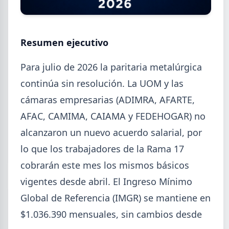
Resumen ejecutivo
2026-08-04
UOM
Para julio de 2026 la paritaria metalúrgica
Paritaria UOM agosto 2026: sin
continúa sin resolución. La UOM y las
acuerdo, siguen vigentes los
cámaras empresarias (ADIMRA, AFARTE,
valores de abril
AFAC, CAMIMA, CAIAMA y FEDEHOGAR) no
UOM y cámaras metalúrgicas no cerraron la
paritaria. Agosto se liquida con los valores de abril:
alcanzaron un nuevo acuerdo salarial, por
IMGR $1.036.390.
lo que los trabajadores de la Rama 17
cobrarán este mes los mismos básicos
vigentes desde abril. El Ingreso Mínimo
Global de Referencia (IMGR) se mantiene en
$1.036.390 mensuales, sin cambios desde