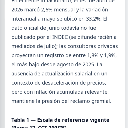
En el frente inflacionario, el IPC de abril de
2026 marcó 2,6% mensual y la variación
interanual a mayo se ubicó en 33,2%. El
dato oficial de junio todavía no fue
publicado por el INDEC (se difunde recién a
mediados de julio); las consultoras privadas
proyectan un registro de entre 1,8% y 1,9%,
el más bajo desde agosto de 2025. La
ausencia de actualización salarial en un
contexto de desaceleración de precios,
2026-07-23
pero con inflación acumulada relevante,
ACERO
Producción Mundial de Acero –
mantiene la presión del reclamo gremial.
Junio 2026
La producción mundial de acero crudo alcanzó
Tabla 1 — Escala de referencia vigente
155,7 Mt en junio 2026 (+1,7% i.a.), mientras el
(Rama 17, CCT 260/75)