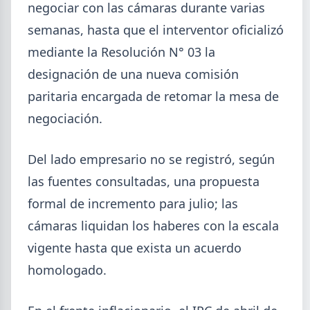
negociar con las cámaras durante varias
semanas, hasta que el interventor oficializó
mediante la Resolución N° 03 la
designación de una nueva comisión
paritaria encargada de retomar la mesa de
negociación.
Del lado empresario no se registró, según
las fuentes consultadas, una propuesta
2026-07-28
ADIMRA
formal de incremento para julio; las
Informe ADIMRA junio 2026: la
cámaras liquidan los haberes con la escala
producción metalúrgica cayó 4,6%
vigente hasta que exista un acuerdo
La producción metalúrgica acumula una baja de
homologado.
5,7% en 2026 y la capacidad instalada bajó a 40,8%,
uno de los niveles más bajos de la serie.