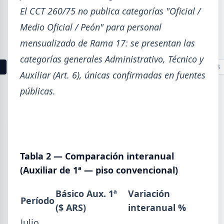
sin revestir más caros, prepintada más barata y
El CCT 260/75 no publica categorías "Oficial /
galvanizada sin cambios.
Medio Oficial / Peón" para personal
mensualizado de Rama 17: se presentan las
categorías generales Administrativo, Técnico y
1
2
3
4
5
6
7
8
9
10
11
12
13
Auxiliar (Art. 6), únicas confirmadas en fuentes
públicas.
Buscar
Tabla 2 — Comparación interanual
2026
(Auxiliar de 1ª — piso convencional)
Agosto (3)
Julio (9)
Básico Aux. 1ª
Variación
Período
Junio (19)
($ ARS)
interanual %
Mayo (15)
Julio