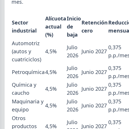
mes.
Alícuota
Inicio
Sector
Retención
Reducci
actual
de
industrial
cero
mensua
(%)
baja
Automotriz
Julio
0,375
(autos y
4,5%
Junio 2027
2026
p.p./me
cuatriciclos)
Julio
0,375
Petroquímica
4,5%
Junio 2027
2026
p.p./me
2026-08-03
GENERAL
Química y
Julio
0,375
4,5%
Junio 2027
Perfiles.com.ar abrió su tercera
caucho
2026
p.p./me
sucursal en zona norte: llegó a San
Maquinaria y
Julio
0,375
4,5%
Junio 2027
Isidro
equipo
2026
p.p./me
La distribuidora siderometalúrgica, fundada en
Otros
Julio
0,375
1974 en San Fernando, sumó un local sobre Av.
productos
4,5%
Junio 2027
Andrés Rolón, su primer punto de venta en San