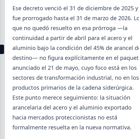
La producción mundial de acero crudo alcanzó
Ese decreto venció el 31 de diciembre de 2025 y
155,7 Mt en junio 2026 (+1,7% i.a.), mientras el
fue prorrogado hasta el 31 de marzo de 2026. L
acumulado enero-junio retrocede 0,7%.
que no quedó resuelto en esa prórroga —la
continuidad a partir de abril para el acero y el
aluminio bajo la condición del 45% de arancel d
1
2
3
4
5
6
7
8
9
10
11
12
13
destino— no figura explícitamente en el paque
anunciado el 21 de mayo, cuyo foco está en los
Buscar
sectores de transformación industrial, no en los
productos primarios de la cadena siderúrgica.
Este punto merece seguimiento: la situación
arancelaria del acero y el aluminio exportado
2026
hacia mercados proteccionistas no está
Agosto (4)
Julio (9)
formalmente resuelta en la nueva normativa.
Junio (19)