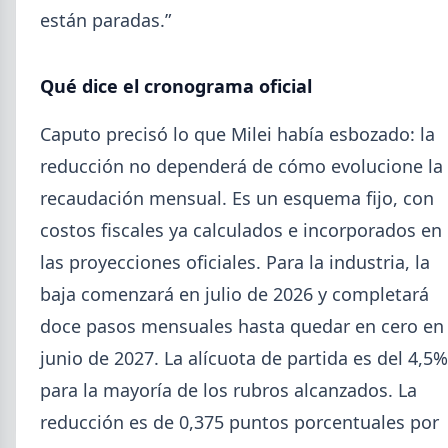
están paradas.”
Qué dice el cronograma oficial
Caputo precisó lo que Milei había esbozado: la
reducción no dependerá de cómo evolucione la
recaudación mensual. Es un esquema fijo, con
costos fiscales ya calculados e incorporados en
2026-08-04
GENERAL
las proyecciones oficiales. Para la industria, la
Día de la Siderurgia: cómo llega el
sector al aniversario 78 del legado
baja comenzará en julio de 2026 y completará
de Savio
doce pasos mensuales hasta quedar en cero en
El 31 de julio la industria del acero recordó a
junio de 2027. La alícuota de partida es del 4,5%
Manuel Savio con inversiones millonarias, un
para la mayoría de los rubros alcanzados. La
semestre de recuperación parcial y un mercado
que se reordena hacia la minería y la energía.
reducción es de 0,375 puntos porcentuales por