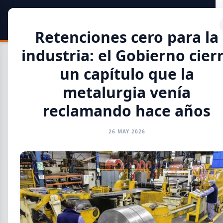
SIDER
DATO
Calculadora
Retenciones cero para la
industria: el Gobierno cier
un capítulo que la
metalurgia venía
Toda la Información
reclamando hace años
GENERAL
INFORMES
CAMARAS
REFERENTES
26 MAY 2026