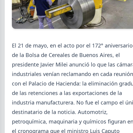
2026-08-07
GENERAL
Cheques rechazados en alza: la
El 21 de mayo, en el acto por el 172° aniversario
cadena de pagos metalúrgica
de la Bolsa de Cereales de Buenos Aires, el
muestra signos de estrés
presidente Javier Milei anunció lo que las cámar
Junio fue el tercer peor mes en cheques rechazados
industriales venían reclamando en cada reunió
en casi seis años. El caso Metalfor expone la tensión
que crece en la cadena de pagos metalúrgica.
con el Palacio de Hacienda: la eliminación grad
de las retenciones a las exportaciones de la
industria manufacturera. No fue el campo el ún
destinatario de la noticia. Automotriz,
petroquímica, maquinaria y químicos figuran e
el cronograma que el ministro Luis Caputo