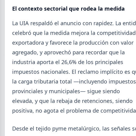
Mayo (15)
El contexto sectorial que rodea la medida
Abril (16)
TÍTULOS
Cheques rechazados en alza: la cadena de pagos metalúrgica
Marzo (6)
La UIA respaldó el anuncio con rapidez. La enti
muestra signos de estrés
Febrero (4)
celebró que la medida mejora la competitividad
Paritaria UOM agosto 2026: sin acuerdo, siguen vigentes los
Enero (2)
valores de abril
exportadora y favorece la producción con valor
Día de la Siderurgia: cómo llega el sector al aniversario 78 del
agregado, y aprovechó para recordar que la
legado de Savio
2025
Perfiles.com.ar abrió su tercera sucursal en zona norte: llegó a
industria aporta el 26,6% de los principales
VER TODO
San Isidro
impuestos nacionales. El reclamo implícito es 
Informe ADIMRA junio 2026: la producción metalúrgica cayó
4,6%
la carga tributaria total —incluyendo impuestos
Producción Mundial de Acero – Junio 2026
provinciales y municipales— sigue siendo
elevada, y que la rebaja de retenciones, siendo
positiva, no agota el problema de competitivida
Desde el tejido pyme metalúrgico, las señales 