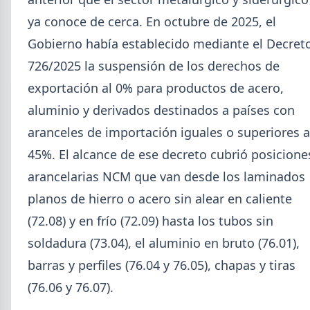
5,7% en 2026 y la capacidad instalada bajó a 40,8%,
uno de los niveles más bajos de la serie.
ya conoce de cerca. En octubre de 2025, el
Gobierno había establecido mediante el Decret
726/2025 la suspensión de los derechos de
exportación al 0% para productos de acero,
aluminio y derivados destinados a países con
aranceles de importación iguales o superiores a
45%. El alcance de ese decreto cubrió posicione
arancelarias NCM que van desde los laminados
planos de hierro o acero sin alear en caliente
(72.08) y en frío (72.09) hasta los tubos sin
soldadura (73.04), el aluminio en bruto (76.01),
2026-07-23
ACERO
barras y perfiles (76.04 y 76.05), chapas y tiras
Producción Mundial de Acero –
(76.06 y 76.07).
Junio 2026