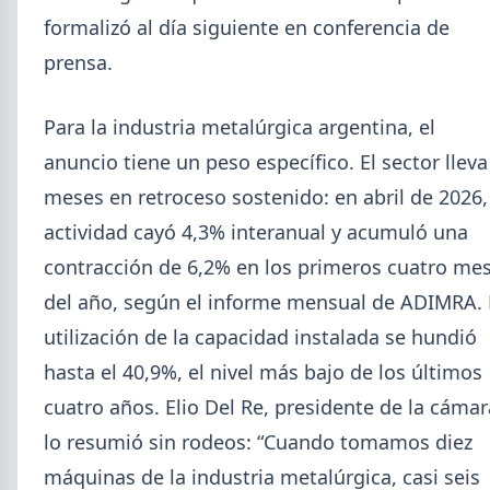
formalizó al día siguiente en conferencia de
prensa.
Para la industria metalúrgica argentina, el
anuncio tiene un peso específico. El sector lleva
2026-08-04
UOM
meses en retroceso sostenido: en abril de 2026,
Paritaria UOM agosto 2026: sin
actividad cayó 4,3% interanual y acumuló una
acuerdo, siguen vigentes los
contracción de 6,2% en los primeros cuatro me
valores de abril
del año, según el informe mensual de ADIMRA. 
UOM y cámaras metalúrgicas no cerraron la
utilización de la capacidad instalada se hundió
paritaria. Agosto se liquida con los valores de abril:
IMGR $1.036.390.
hasta el 40,9%, el nivel más bajo de los últimos
cuatro años. Elio Del Re, presidente de la cámar
lo resumió sin rodeos: “Cuando tomamos diez
máquinas de la industria metalúrgica, casi seis