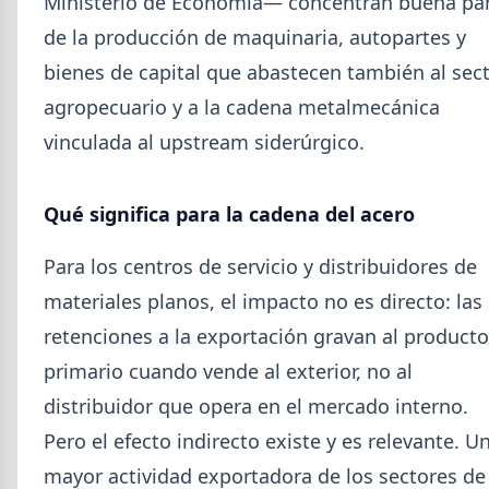
Ministerio de Economía— concentran buena pa
SUSCRIPCIÓN A SIDERDATO
de la producción de maquinaria, autopartes y
Recibí el reporte semanal más actualizado de novedades
bienes de capital que abastecen también al sec
metalúrgicas directo a tu mail o celular.
agropecuario y a la cadena metalmecánica
REGISTRESE GRATIS
vinculada al upstream siderúrgico.
Qué significa para la cadena del acero
Para los centros de servicio y distribuidores de
materiales planos, el impacto no es directo: las
retenciones a la exportación gravan al producto
primario cuando vende al exterior, no al
distribuidor que opera en el mercado interno.
Pero el efecto indirecto existe y es relevante. U
mayor actividad exportadora de los sectores de