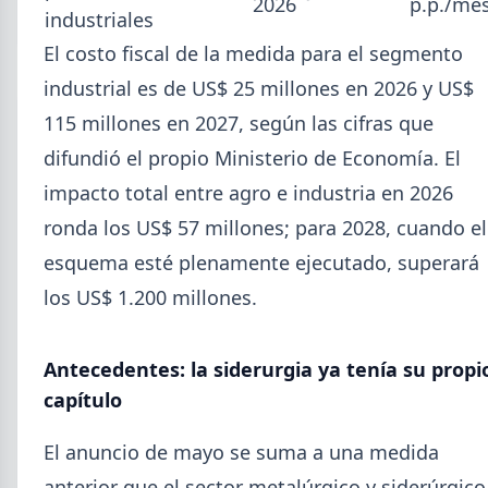
2026
p.p./me
industriales
Isidro.
El costo fiscal de la medida para el segmento
industrial es de US$ 25 millones en 2026 y US$
115 millones en 2027, según las cifras que
difundió el propio Ministerio de Economía. El
impacto total entre agro e industria en 2026
ronda los US$ 57 millones; para 2028, cuando el
esquema esté plenamente ejecutado, superará
los US$ 1.200 millones.
Antecedentes: la siderurgia ya tenía su propi
2026-07-28
ADIMRA
capítulo
Informe ADIMRA junio 2026: la
producción metalúrgica cayó 4,6%
El anuncio de mayo se suma a una medida
La producción metalúrgica acumula una baja de
anterior que el sector metalúrgico y siderúrgico