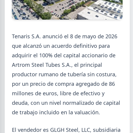
2026-08-07
GENERAL
Tenaris S.A. anunció el 8 de mayo de 2026
Cheques rechazados en alza: la
que alcanzó un acuerdo definitivo para
cadena de pagos metalúrgica
adquirir el 100% del capital accionario de
muestra signos de estrés
Artrom Steel Tubes S.A., el principal
Junio fue el tercer peor mes en cheques rechazados
productor rumano de tubería sin costura,
en casi seis años. El caso Metalfor expone la tensión
que crece en la cadena de pagos metalúrgica.
por un precio de compra agregado de 86
millones de euros, libre de efectivo y
deuda, con un nivel normalizado de capital
de trabajo incluido en la valuación.
El vendedor es GLGH Steel, LLC, subsidiaria