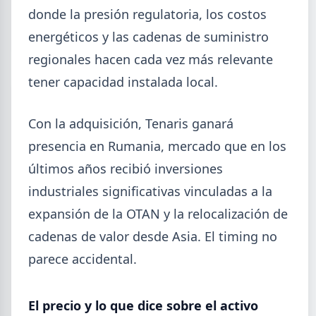
5,7% en 2026 y la capacidad instalada bajó a 40,8%,
donde la presión regulatoria, los costos
uno de los niveles más bajos de la serie.
energéticos y las cadenas de suministro
regionales hacen cada vez más relevante
tener capacidad instalada local.
Con la adquisición, Tenaris ganará
presencia en Rumania, mercado que en los
últimos años recibió inversiones
industriales significativas vinculadas a la
expansión de la OTAN y la relocalización de
cadenas de valor desde Asia. El timing no
parece accidental.
2026-07-23
ACERO
Producción Mundial de Acero –
Junio 2026
El precio y lo que dice sobre el activo