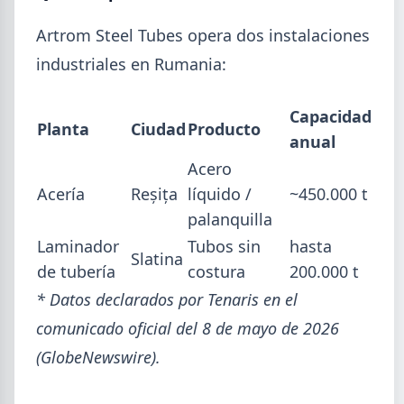
Artrom Steel Tubes opera dos instalaciones
industriales en Rumania:
Capacidad
Planta
Ciudad
Producto
anual
Acero
Acería
Reșița
líquido /
~450.000 t
2026-08-04
GENERAL
palanquilla
Día de la Siderurgia: cómo llega el
Laminador
Tubos sin
hasta
Slatina
sector al aniversario 78 del legado
de tubería
costura
200.000 t
de Savio
* Datos declarados por Tenaris en el
El 31 de julio la industria del acero recordó a
comunicado oficial del 8 de mayo de 2026
Manuel Savio con inversiones millonarias, un
semestre de recuperación parcial y un mercado
(GlobeNewswire).
que se reordena hacia la minería y la energía.