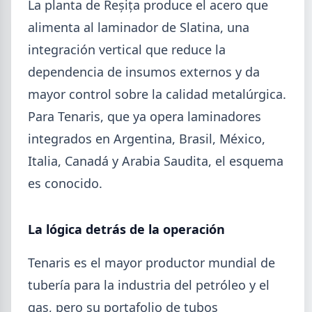
La planta de Reșița produce el acero que
alimenta al laminador de Slatina, una
integración vertical que reduce la
dependencia de insumos externos y da
mayor control sobre la calidad metalúrgica.
Para Tenaris, que ya opera laminadores
integrados en Argentina, Brasil, México,
Italia, Canadá y Arabia Saudita, el esquema
es conocido.
2026-08-03
GENERAL
Perfiles.com.ar abrió su tercera
La lógica detrás de la operación
sucursal en zona norte: llegó a San
Isidro
Tenaris es el mayor productor mundial de
La distribuidora siderometalúrgica, fundada en
tubería para la industria del petróleo y el
1974 en San Fernando, sumó un local sobre Av.
gas, pero su portafolio de tubos
Andrés Rolón, su primer punto de venta en San