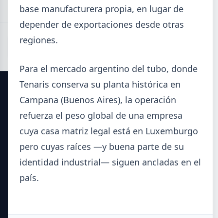
base manufacturera propia, en lugar de
depender de exportaciones desde otras
regiones.
Para el mercado argentino del tubo, donde
Tenaris conserva su planta histórica en
Campana (Buenos Aires), la operación
SIDERDATO
refuerza el peso global de una empresa
El portal líder en información para la industria siderúrgica
cuya casa matriz legal está en Luxemburgo
y el mercado del acero en Argentina.
pero cuyas raíces —y buena parte de su
identidad industrial— siguen ancladas en el
Secciones
país.
Noticias del Sector
Datos Técnicos
Guía Metalúrgica