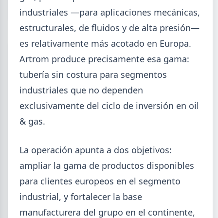
Isidro.
industriales —para aplicaciones mecánicas,
estructurales, de fluidos y de alta presión—
es relativamente más acotado en Europa.
Artrom produce precisamente esa gama:
tubería sin costura para segmentos
industriales que no dependen
exclusivamente del ciclo de inversión en oil
& gas.
La operación apunta a dos objetivos:
ampliar la gama de productos disponibles
2026-07-28
ADIMRA
para clientes europeos en el segmento
Informe ADIMRA junio 2026: la
producción metalúrgica cayó 4,6%
industrial, y fortalecer la base
manufacturera del grupo en el continente,
La producción metalúrgica acumula una baja de