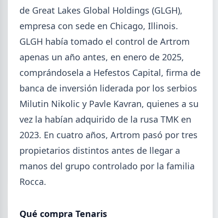
de Great Lakes Global Holdings (GLGH),
empresa con sede en Chicago, Illinois.
GLGH había tomado el control de Artrom
apenas un año antes, en enero de 2025,
comprándosela a Hefestos Capital, firma de
2026-08-04
UOM
banca de inversión liderada por los serbios
Paritaria UOM agosto 2026: sin
Milutin Nikolic y Pavle Kavran, quienes a su
acuerdo, siguen vigentes los
vez la habían adquirido de la rusa TMK en
valores de abril
2023. En cuatro años, Artrom pasó por tres
UOM y cámaras metalúrgicas no cerraron la
propietarios distintos antes de llegar a
paritaria. Agosto se liquida con los valores de abril:
IMGR $1.036.390.
manos del grupo controlado por la familia
Rocca.
Qué compra Tenaris