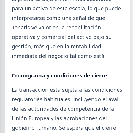
Mayo (15)
para un activo de esta escala, lo que puede
Abril (16)
TÍTULOS
interpretarse como una señal de que
Cheques rechazados en alza: la cadena de pagos metalúrgica
Marzo (6)
muestra signos de estrés
Tenaris ve valor en la rehabilitación
Febrero (4)
Paritaria UOM agosto 2026: sin acuerdo, siguen vigentes los
operativa y comercial del activo bajo su
Enero (2)
valores de abril
gestión, más que en la rentabilidad
Día de la Siderurgia: cómo llega el sector al aniversario 78 del
legado de Savio
2025
inmediata del negocio tal como está.
Perfiles.com.ar abrió su tercera sucursal en zona norte: llegó a
VER TODO
San Isidro
Informe ADIMRA junio 2026: la producción metalúrgica cayó
Cronograma y condiciones de cierre
4,6%
Producción Mundial de Acero – Junio 2026
La transacción está sujeta a las condiciones
regulatorias habituales, incluyendo el aval
de las autoridades de competencia de la
Unión Europea y las aprobaciones del
gobierno rumano. Se espera que el cierre