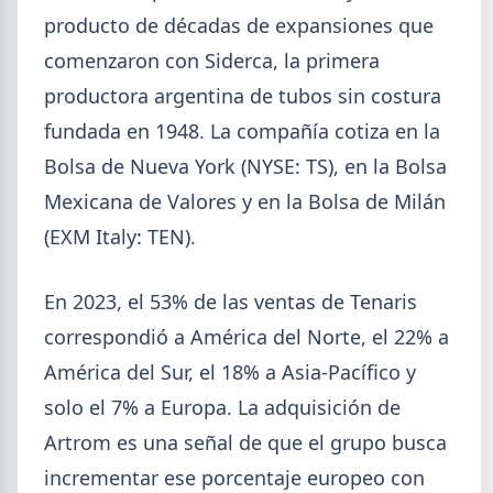
producto de décadas de expansiones que
SUSCRIPCIÓN A SIDERDATO
Recibí el reporte semanal más actualizado de novedades
comenzaron con Siderca, la primera
metalúrgicas directo a tu mail o celular.
productora argentina de tubos sin costura
REGISTRESE GRATIS
fundada en 1948. La compañía cotiza en la
Bolsa de Nueva York (NYSE: TS), en la Bolsa
Mexicana de Valores y en la Bolsa de Milán
(EXM Italy: TEN).
En 2023, el 53% de las ventas de Tenaris
correspondió a América del Norte, el 22% a
América del Sur, el 18% a Asia-Pacífico y
solo el 7% a Europa. La adquisición de
Artrom es una señal de que el grupo busca
incrementar ese porcentaje europeo con