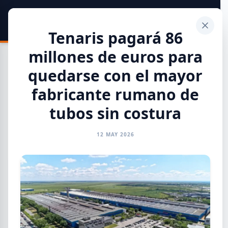
SIDER
DATO
Calculadora
Tenaris pagará 86
millones de euros para
quedarse con el mayor
fabricante rumano de
Toda la Información
tubos sin costura
GENERAL
INFORMES
CAMARAS
REFERENTES
12 MAY 2026