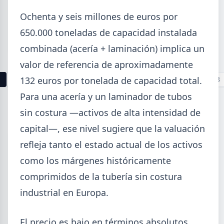
La producción mundial de acero crudo alcanzó
Ochenta y seis millones de euros por
155,7 Mt en junio 2026 (+1,7% i.a.), mientras el
acumulado enero-junio retrocede 0,7%.
650.000 toneladas de capacidad instalada
combinada (acería + laminación) implica un
valor de referencia de aproximadamente
1
2
3
4
5
6
7
8
9
10
11
12
13
132 euros por tonelada de capacidad total.
Para una acería y un laminador de tubos
Buscar
sin costura —activos de alta intensidad de
capital—, ese nivel sugiere que la valuación
refleja tanto el estado actual de los activos
como los márgenes históricamente
2026
comprimidos de la tubería sin costura
Agosto (4)
industrial en Europa.
Julio (9)
Junio (19)
El precio es bajo en términos absolutos