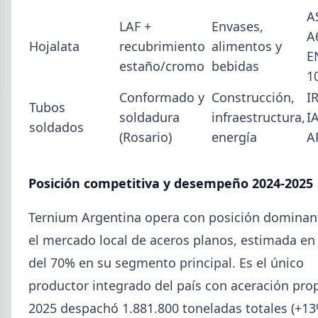
A
SUSCRIPCIÓN A SIDERDATO
LAF +
Envases,
A
Recibí el reporte semanal más actualizado de novedades
Hojalata
recubrimiento
alimentos y
metalúrgicas directo a tu mail o celular.
E
estaño/cromo
bebidas
1
REGISTRESE GRATIS
Conformado y
Construcción,
I
Tubos
soldadura
infraestructura,
IA
soldados
(Rosario)
energía
A
Posición competitiva y desempeño 2024-2025
Ternium Argentina opera con posición dominan
el mercado local de aceros planos, estimada e
del 70% en su segmento principal. Es el único
productor integrado del país con aceración prop
2025 despachó 1.881.800 toneladas totales (+13