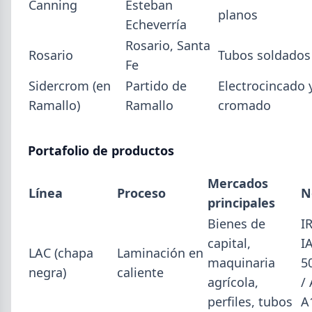
Canning
Esteban
Mayo (15)
planos
Echeverría
Abril (16)
TÍTULOS
Rosario, Santa
Cheques rechazados en alza: la cadena de pagos metalúrgica
Marzo (6)
Rosario
Tubos soldados
muestra signos de estrés
Fe
Febrero (4)
Paritaria UOM agosto 2026: sin acuerdo, siguen vigentes los
Sidercrom (en
Partido de
Electrocincado 
Enero (2)
valores de abril
Ramallo)
Ramallo
cromado
Día de la Siderurgia: cómo llega el sector al aniversario 78 del
legado de Savio
2025
Perfiles.com.ar abrió su tercera sucursal en zona norte: llegó a
VER TODO
Portafolio de productos
San Isidro
Informe ADIMRA junio 2026: la producción metalúrgica cayó
Mercados
4,6%
Línea
Proceso
N
principales
Producción Mundial de Acero – Junio 2026
Bienes de
I
capital,
I
LAC (chapa
Laminación en
maquinaria
5
negra)
caliente
agrícola,
/
perfiles, tubos
A