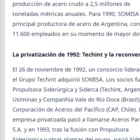
producción de acero crudo a 2,5 millones de
toneladas métricas anuales. Para 1990, SOMISA 
principal productora de acero de Argentina, con
11.600 empleados en su momento de mayor dot
La privatización de 1992: Techint y la reconve
El 26 de noviembre de 1992, un consorcio lider
el Grupo Techint adquirió SOMISA. Los socios f
Propulsora Siderúrgica y Siderca (Techint, Argen
2026-08-03
GENERAL
Usiminas y Companhia Vale do Rio Doce (Brasil),
Perfiles.com.ar abrió su tercera
sucursal en zona norte: llegó a San
Corporación de Aceros del Pacífico (CAP, Chile). 
Isidro
empresa privatizada pasó a llamarse Aceros Pa
La distribuidora siderometalúrgica, fundada en
S.A. y en 1993, tras la fusión con Propulsora
1974 en San Fernando, sumó un local sobre Av.
Siderúrgica y otras plantas del grupo, nació Sid
Andrés Rolón, su primer punto de venta en San