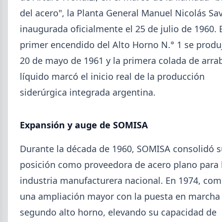
del acero", la Planta General Manuel Nicolás Sav
inaugurada oficialmente el 25 de julio de 1960. 
primer encendido del Alto Horno N.° 1 se produ
20 de mayo de 1961 y la primera colada de arra
líquido marcó el inicio real de la producción
siderúrgica integrada argentina.
2026-08-04
GENERAL
Expansión y auge de SOMISA
Día de la Siderurgia: cómo llega el
sector al aniversario 78 del legado
Durante la década de 1960, SOMISA consolidó s
de Savio
posición como proveedora de acero plano para 
El 31 de julio la industria del acero recordó a
industria manufacturera nacional. En 1974, com
Manuel Savio con inversiones millonarias, un
semestre de recuperación parcial y un mercado
una ampliación mayor con la puesta en marcha
que se reordena hacia la minería y la energía.
segundo alto horno, elevando su capacidad de