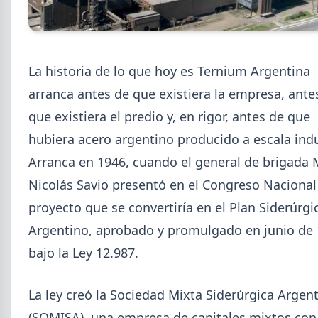
La historia de lo que hoy es Ternium Argentina
2026-08-07
GENERAL
arranca antes de que existiera la empresa, ante
Cheques rechazados en alza: la
que existiera el predio y, en rigor, antes de que
cadena de pagos metalúrgica
hubiera acero argentino producido a escala indu
muestra signos de estrés
Arranca en 1946, cuando el general de brigada
Junio fue el tercer peor mes en cheques rechazados
en casi seis años. El caso Metalfor expone la tensión
Nicolás Savio presentó en el Congreso Nacional
que crece en la cadena de pagos metalúrgica.
proyecto que se convertiría en el Plan Siderúrgi
Argentino, aprobado y promulgado en junio de
bajo la Ley 12.987.
La ley creó la Sociedad Mixta Siderúrgica Argen
(SOMISA), una empresa de capitales mixtos con