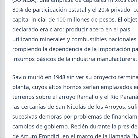
80% de participación estatal y el 20% privado, 
capital inicial de 100 millones de pesos. El objet
declarado era claro: producir acero en el país
utilizando minerales y combustibles nacionales,
rompiendo la dependencia de la importación pa
2026-08-04
UOM
insumos básicos de la industria manufacturera.
Paritaria UOM agosto 2026: sin
acuerdo, siguen vigentes los
Savio murió en 1948 sin ver su proyecto termin
valores de abril
planta, cuyos altos hornos serían emplazados e
UOM y cámaras metalúrgicas no cerraron la
terrenos sobre el arroyo Ramallo y el Río Paraná
paritaria. Agosto se liquida con los valores de abril:
IMGR $1.036.390.
las cercanías de San Nicolás de los Arroyos, suf
sucesivas demoras por problemas de financiam
cambios de gobierno. Recién durante la preside
de Arturo Frondizi, en el marco de la llamada "b