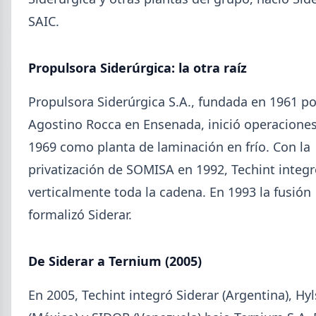
Isidro.
SAIC.
Propulsora Siderúrgica: la otra raíz
Propulsora Siderúrgica S.A., fundada en 1961 po
Agostino Rocca en Ensenada, inició operacione
1969 como planta de laminación en frío. Con la
privatización de SOMISA en 1992, Techint integ
verticalmente toda la cadena. En 1993 la fusión
formalizó Siderar.
2026-07-28
ADIMRA
De Siderar a Ternium (2005)
Informe ADIMRA junio 2026: la
producción metalúrgica cayó 4,6%
En 2005, Techint integró Siderar (Argentina), Hy
La producción metalúrgica acumula una baja de