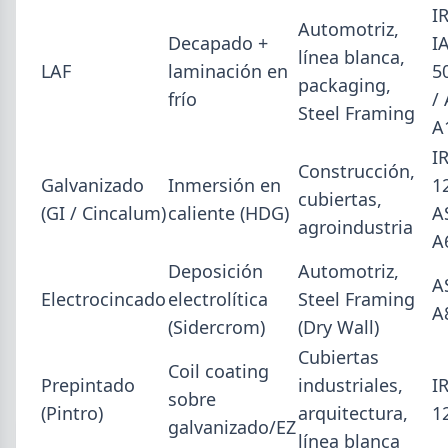
I
Automotriz,
Decapado +
I
línea blanca,
LAF
laminación en
5
packaging,
frío
/
Steel Framing
A
I
Construcción,
Galvanizado
Inmersión en
1
cubiertas,
(GI / Cincalum)
caliente (HDG)
A
agroindustria
A
Deposición
Automotriz,
A
Electrocincado
electrolítica
Steel Framing
A
(Sidercrom)
(Dry Wall)
Cubiertas
Coil coating
Prepintado
industriales,
I
sobre
(Pintro)
arquitectura,
1
galvanizado/EZ
línea blanca