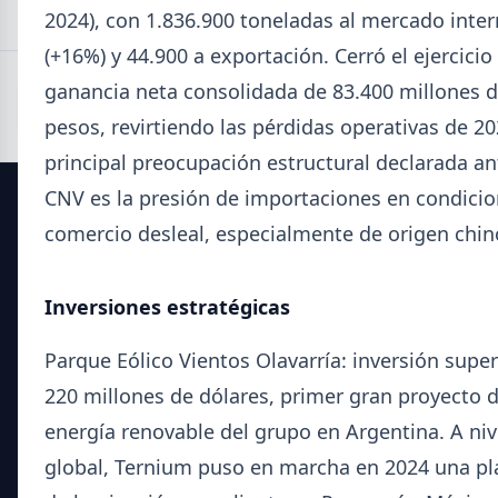
2024), con 1.836.900 toneladas al mercado inte
(+16%) y 44.900 a exportación. Cerró el ejercicio
ganancia neta consolidada de 83.400 millones 
pesos, revirtiendo las pérdidas operativas de 20
principal preocupación estructural declarada an
CNV es la presión de importaciones en condici
SIDERDATO
comercio desleal, especialmente de origen chin
El portal líder en información para la industria siderúrgica
Inversiones estratégicas
y el mercado del acero en Argentina.
Parque Eólico Vientos Olavarría: inversión super
Secciones
220 millones de dólares, primer gran proyecto 
Noticias del Sector
energía renovable del grupo en Argentina. A niv
Datos Técnicos
global, Ternium puso en marcha en 2024 una pl
Guía Metalúrgica