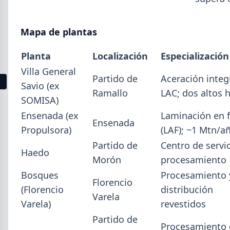
La producción mundial de acero crudo alcanzó
155,7 Mt en junio 2026 (+1,7% i.a.), mientras el
Mapa de plantas
acumulado enero-junio retrocede 0,7%.
Planta
Localización
Especialización
Villa General
Partido de
Aceración integ
1
2
3
4
5
6
7
8
9
10
11
12
13
Savio (ex
Ramallo
LAC; dos altos 
SOMISA)
Buscar
Ensenada (ex
Laminación en f
Ensenada
Propulsora)
(LAF); ~1 Mtn/a
Partido de
Centro de servic
Haedo
Morón
procesamiento
Bosques
Procesamiento 
2026
Florencio
(Florencio
distribución
Agosto (4)
Varela
Varela)
revestidos
Julio (9)
Partido de
Junio (19)
Procesamiento 