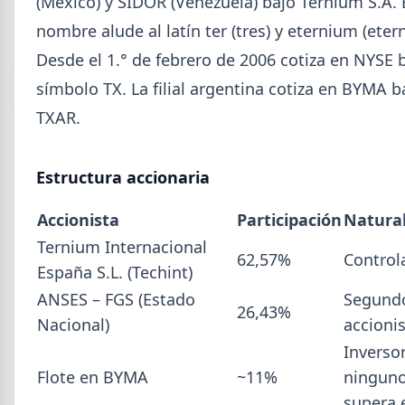
(México) y SIDOR (Venezuela) bajo Ternium S.A. 
5,7% en 2026 y la capacidad instalada bajó a 40,8%,
uno de los niveles más bajos de la serie.
nombre alude al latín ter (tres) y eternium (etern
Desde el 1.° de febrero de 2006 cotiza en NYSE b
símbolo TX. La filial argentina cotiza en BYMA b
TXAR.
Estructura accionaria
Accionista
Participación
Natura
Ternium Internacional
62,57%
Control
España S.L. (Techint)
ANSES – FGS (Estado
Segund
26,43%
Nacional)
accioni
2026-07-23
ACERO
Inverso
Producción Mundial de Acero –
Flote en BYMA
~11%
ningun
Junio 2026
supera 