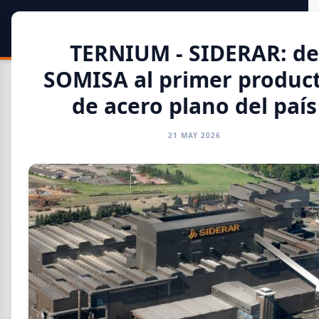
SIDER
DATO
Calculadora
TERNIUM - SIDERAR: de
SOMISA al primer produc
de acero plano del país
21 MAY 2026
Toda la Información
GENERAL
INFORMES
CAMARAS
REFERENTES