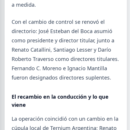
5,7% en 2026 y la capacidad instalada bajó a 40,8%,
a medida.
uno de los niveles más bajos de la serie.
Con el cambio de control se renovó el
directorio: José Esteban del Boca asumió
como presidente y director titular, junto a
Renato Catallini, Santiago Lesser y Darío
Roberto Traverso como directores titulares.
Fernando C. Moreno e Ignacio Mantilla
fueron designados directores suplentes.
El recambio en la conducción y lo que
viene
2026-07-23
ACERO
Producción Mundial de Acero –
La operación coincidió con un cambio en la
Junio 2026
cúpula local de Ternium Argentina: Renato