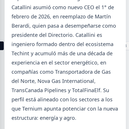
La producción mundial de acero crudo alcanzó
Catallini asumió como nuevo CEO el 1° de
155,7 Mt en junio 2026 (+1,7% i.a.), mientras el
febrero de 2026, en reemplazo de Martín
acumulado enero-junio retrocede 0,7%.
Berardi, quien pasa a desempeñarse como
presidente del Directorio. Catallini es
ingeniero formado dentro del ecosistema
1
2
3
4
5
6
7
8
9
10
11
12
13
Techint y acumuló más de una década de
experiencia en el sector energético, en
Buscar
compañías como Transportadora de Gas
del Norte, Nova Gas International,
TransCanada Pipelines y TotalFinaElf. Su
perfil está alineado con los sectores a los
2026
que Ternium apunta potenciar con la nueva
Agosto (4)
Julio (9)
estructura: energía y agro.
Junio (19)