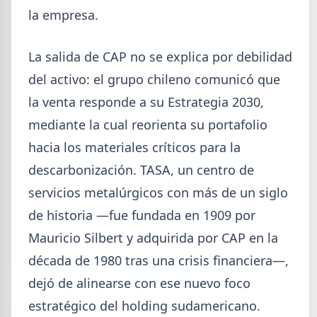
la empresa.
La salida de CAP no se explica por debilidad
del activo: el grupo chileno comunicó que
la venta responde a su Estrategia 2030,
2026-08-04
mediante la cual reorienta su portafolio
UOM
Paritaria UOM agosto 2026: sin
hacia los materiales críticos para la
acuerdo, siguen vigentes los
descarbonización. TASA, un centro de
valores de abril
servicios metalúrgicos con más de un siglo
UOM y cámaras metalúrgicas no cerraron la
de historia —fue fundada en 1909 por
paritaria. Agosto se liquida con los valores de abril:
IMGR $1.036.390.
Mauricio Silbert y adquirida por CAP en la
década de 1980 tras una crisis financiera—,
dejó de alinearse con ese nuevo foco
estratégico del holding sudamericano.