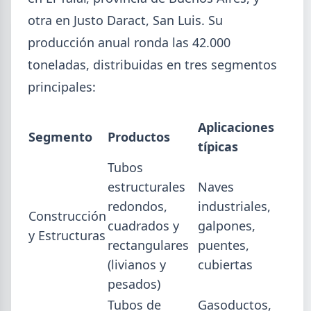
otra en Justo Daract, San Luis. Su
producción anual ronda las 42.000
toneladas, distribuidas en tres segmentos
principales:
Aplicaciones
Segmento
Productos
típicas
Tubos
estructurales
Naves
2026-08-03
GENERAL
redondos,
industriales,
Construcción
Perfiles.com.ar abrió su tercera
cuadrados y
galpones,
y Estructuras
sucursal en zona norte: llegó a San
rectangulares
puentes,
Isidro
(livianos y
cubiertas
La distribuidora siderometalúrgica, fundada en
pesados)
1974 en San Fernando, sumó un local sobre Av.
Tubos de
Gasoductos,
Andrés Rolón, su primer punto de venta en San