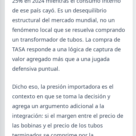
25% en 2024 mientras el consumo interno
SUSCRIPCIÓN A SIDERDATO
de ese país cayó. Es un desequilibrio
Recibí el reporte semanal más actualizado de novedades
estructural del mercado mundial, no un
metalúrgicas directo a tu mail o celular.
fenómeno local que se resuelva comprando
REGISTRESE GRATIS
un transformador de tubos. La compra de
TASA responde a una lógica de captura de
valor agregado más que a una jugada
defensiva puntual.
Dicho eso, la presión importadora es el
contexto en que se toma la decisión y
agrega un argumento adicional a la
integración: si el margen entre el precio de
las bobinas y el precio de los tubos
terminados se comprime por la