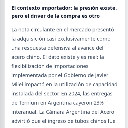
Mayo (15)
El contexto importador: la presión existe,
Abril (16)
TÍTULOS
pero el driver de la compra es otro
Cheques rechazados en alza: la cadena de pagos metalúrgica
Marzo (6)
muestra signos de estrés
Febrero (4)
La nota circulante en el mercado presentó
Paritaria UOM agosto 2026: sin acuerdo, siguen vigentes los
Enero (2)
valores de abril
la adquisición casi exclusivamente como
Día de la Siderurgia: cómo llega el sector al aniversario 78 del
una respuesta defensiva al avance del
legado de Savio
2025
acero chino. El dato existe y es real: la
Perfiles.com.ar abrió su tercera sucursal en zona norte: llegó a
VER TODO
San Isidro
flexibilización de importaciones
Informe ADIMRA junio 2026: la producción metalúrgica cayó
implementada por el Gobierno de Javier
4,6%
Producción Mundial de Acero – Junio 2026
Milei impactó en la utilización de capacidad
instalada del sector. En 2024, las entregas
de Ternium en Argentina cayeron 23%
interanual. La Cámara Argentina del Acero
advirtió que el ingreso de tubos chinos fue