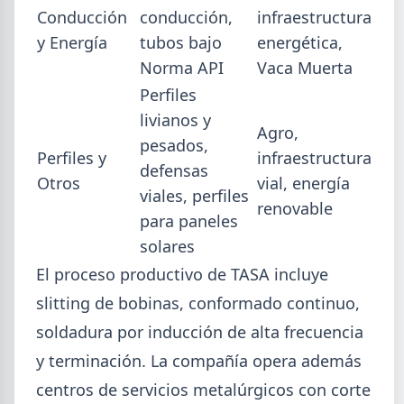
Conducción
conducción,
infraestructura
Isidro.
y Energía
tubos bajo
energética,
Norma API
Vaca Muerta
Perfiles
livianos y
Agro,
pesados,
Perfiles y
infraestructura
defensas
Otros
vial, energía
viales, perfiles
renovable
para paneles
solares
El proceso productivo de TASA incluye
slitting de bobinas, conformado continuo,
2026-07-28
ADIMRA
soldadura por inducción de alta frecuencia
Informe ADIMRA junio 2026: la
y terminación. La compañía opera además
producción metalúrgica cayó 4,6%
centros de servicios metalúrgicos con corte
La producción metalúrgica acumula una baja de