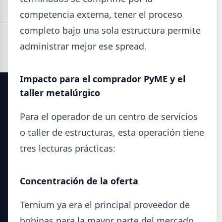
competencia externa, tener el proceso
completo bajo una sola estructura permite
administrar mejor ese spread.
Impacto para el comprador PyME y el
taller metalúrgico
SIDERDATO
Para el operador de un centro de servicios
El portal líder en información para la industria siderúrgica
o taller de estructuras, esta operación tiene
y el mercado del acero en Argentina.
tres lecturas prácticas:
Secciones
Concentración de la oferta
Noticias del Sector
Datos Técnicos
Ternium ya era el principal proveedor de
Guía Metalúrgica
bobinas para la mayor parte del mercado