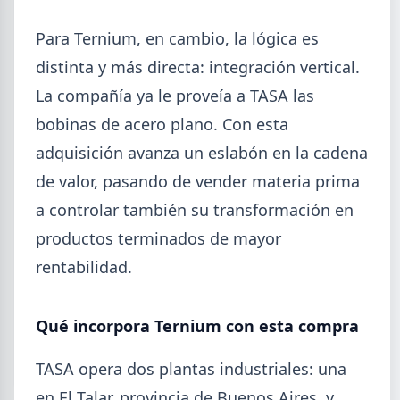
Para Ternium, en cambio, la lógica es
distinta y más directa: integración vertical.
La compañía ya le proveía a TASA las
bobinas de acero plano. Con esta
adquisición avanza un eslabón en la cadena
de valor, pasando de vender materia prima
2026-08-04
GENERAL
a controlar también su transformación en
Día de la Siderurgia: cómo llega el
productos terminados de mayor
sector al aniversario 78 del legado
rentabilidad.
de Savio
El 31 de julio la industria del acero recordó a
Qué incorpora Ternium con esta compra
Manuel Savio con inversiones millonarias, un
semestre de recuperación parcial y un mercado
que se reordena hacia la minería y la energía.
TASA opera dos plantas industriales: una
en El Talar, provincia de Buenos Aires, y