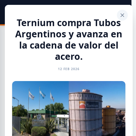
SIDER
DATO
Calculadora
Ternium compra Tubos
Argentinos y avanza en
la cadena de valor del
acero.
Toda la Información
12 FEB 2026
GENERAL
INFORMES
CAMARAS
REFERENTES