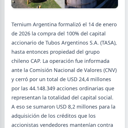
Ternium Argentina formalizó el 14 de enero
de 2026 la compra del 100% del capital
2026-08-07
GENERAL
accionario de Tubos Argentinos S.A. (TASA),
Cheques rechazados en alza: la
cadena de pagos metalúrgica
hasta entonces propiedad del grupo
muestra signos de estrés
chileno CAP. La operación fue informada
Junio fue el tercer peor mes en cheques rechazados
ante la Comisión Nacional de Valores (CNV)
en casi seis años. El caso Metalfor expone la tensión
y cerró por un total de USD 24,4 millones
que crece en la cadena de pagos metalúrgica.
por las 44.148.349 acciones ordinarias que
representan la totalidad del capital social.
A eso se sumaron USD 8,2 millones para la
adquisición de los créditos que los
accionistas vendedores mantenían contra