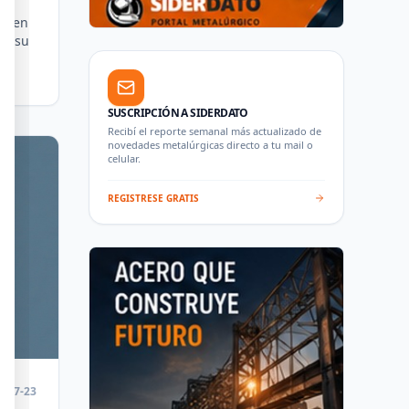
74 en
n, su
SUSCRIPCIÓN A SIDERDATO
Recibí el reporte semanal más actualizado de
novedades metalúrgicas directo a tu mail o
celular.
REGISTRESE GRATIS
6-07-23