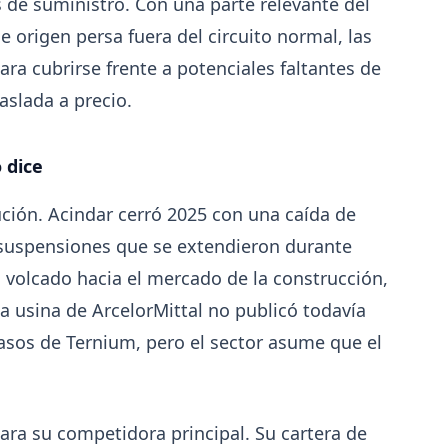
 de suministro. Con una parte relevante del
Producción Mundial de Acero – Jun
e origen persa fuera del circuito normal, las
2026
ra cubrirse frente a potenciales faltantes de
 en
La producción mundial de acero crudo alcanzó 155
en junio 2026 (+1,7% i.a.), mientras el acumulado e
raslada a precio.
junio retrocede 0,7%.
o dice
ución. Acindar cerró 2025 con una caída de
6
7
8
9
10
11
12
13
suspensiones que se extendieron durante
volcado hacia el mercado de la construcción,
usina de ArcelorMittal no publicó todavía
pasos de Ternium, pero el sector asume que el
ra su competidora principal. Su cartera de