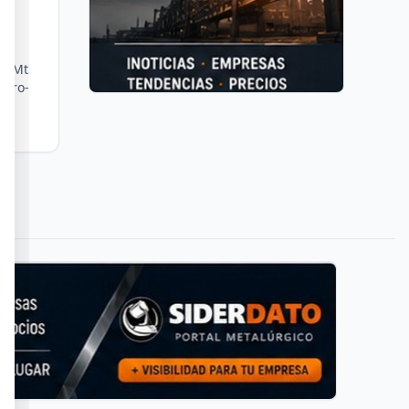
io
,7 Mt
nero-