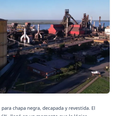
8-07
202
UOM
na
Paritaria UOM agosto 2026: sin
s
acuerdo, siguen vigentes los valor
de abril
n
UOM y cámaras metalúrgicas no cerraron la paritar
 para chapa negra, decapada y revestida. El
Agosto se liquida con los valores de abril: IMGR
$1.036.390.