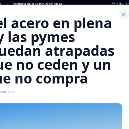
Paritaria UOM agosto 2026: sin acuerdo, siguen vigentes los valores de abril
VIE., 7
•
D
l acero en plena
Inicio
Noticias
Dato
Calculadora de Peso
y las pymes
quedan atrapadas
ue no ceden y un
ue no compra
MAR 2026
CAMARAS
REFERENTES