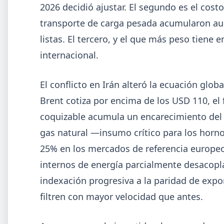
2026 decidió ajustar. El segundo es el costo
El 31 de julio la industria del acero recordó a Manuel
transporte de carga pesada acumularon aum
Savio con inversiones millonarias, un semestre de
recuperación parcial y un mercado que se reordena
listas. El tercero, y el que más peso tiene 
hacia la minería y la energía.
internacional.
El conflicto en Irán alteró la ecuación globa
Brent cotiza por encima de los USD 110, el 
coquizable acumula un encarecimiento del 
gas natural —insumo crítico para los horno
25% en los mercados de referencia europe
internos de energía parcialmente desacopl
indexación progresiva a la paridad de exp
filtren con mayor velocidad que antes.
2026-0
ADIMRA