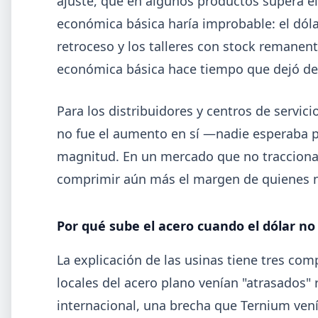
ajuste, que en algunos productos supera e
económica básica haría improbable: el dóla
retroceso y los talleres con stock remanent
económica básica hace tiempo que dejó de
Para los distribuidores y centros de servici
no fue el aumento en sí —nadie esperaba 
magnitud. En un mercado que no tracciona, 
comprimir aún más el margen de quienes no
Por qué sube el acero cuando el dólar 
2026-0
GENERAL
La explicación de las usinas tiene tres com
Día de la Siderurgia: cómo llega el
locales del acero plano venían "atrasados" 
sector al aniversario 78 del legado d
internacional, una brecha que Ternium ven
Savio