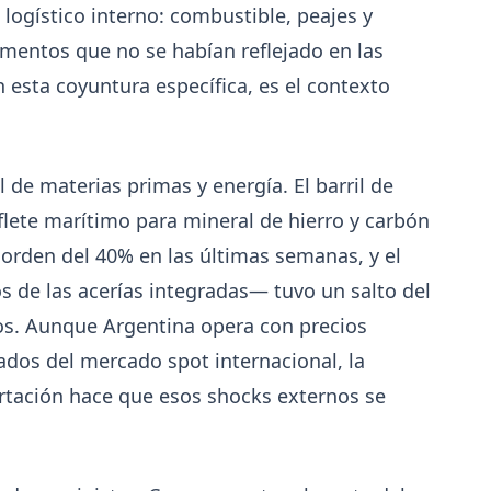
 logístico interno: combustible, peajes y
La distribuidora siderometalúrgica, fundada en 19
entos que no se habían reflejado en las
San Fernando, sumó un local sobre Av. Andrés Roló
primer punto de venta en San Isidro.
en esta coyuntura específica, es el contexto
l de materias primas y energía. El barril de
flete marítimo para mineral de hierro y carbón
orden del 40% en las últimas semanas, y el
s de las acerías integradas— tuvo un salto del
os. Aunque Argentina opera con precios
ados del mercado spot internacional, la
ortación hace que esos shocks externos se
7-28
202
ACERO