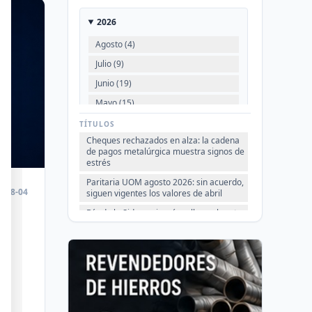
2026
Agosto (4)
Julio (9)
Junio (19)
Mayo (15)
Abril (16)
TÍTULOS
Cheques rechazados en alza: la cadena
Marzo (6)
de pagos metalúrgica muestra signos de
Febrero (4)
estrés
Enero (2)
Paritaria UOM agosto 2026: sin acuerdo,
6-08-04
siguen vigentes los valores de abril
Día de la Siderurgia: cómo llega el sector
2025
al aniversario 78 del legado de Savio
es
VER TODO
Perfiles.com.ar abrió su tercera sucursal
en zona norte: llegó a San Isidro
Informe ADIMRA junio 2026: la
ia.
producción metalúrgica cayó 4,6%
Producción Mundial de Acero – Junio