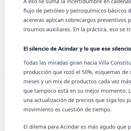
A eso se suma la incertidumbre en cadenas
Informe ADIMRA junio 2026: la
flujo de petróleo y petroquímicos básicos d
producción metalúrgica cayó 4,6%
acereras aplican sobrecargos preventivos pa
La producción metalúrgica acumula una baja de 5,7%
2026 y la capacidad instalada bajó a 40,8%, uno de los
insumos auxiliares. En la práctica, eso se t
niveles más bajos de la serie.
El silencio de Acindar y lo que ese silenci
Todas las miradas giran hacia Villa Constit
1
2
3
4
5
producción que rozó el 50%, esquemas de 
meses y un mix de productos cada vez más 
que tampoco está en su mejor momento. La 
una actualización de precios que siga los 
movimiento es cuestión de tiempo.
El dilema para Acindar es más agudo que pa