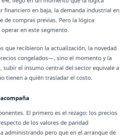
l 6%, llegó en un momento que la lógica
r financiero en baja, la demanda industrial en
e de compras previas. Pero la lógica
 operar en este segmento.
os que recibieron la actualización, la novedad
precios congelados—, sino el momento y la
subir el insumo central del sector equivale a
 tienen a quién trasladar el costo.
no acompaña
8-04
202
GENERAL
ponentes. El primero es el rezago: los precios
Perfiles.com.ar abrió su tercera
respecto de los valores de paridad
e
sucursal en zona norte: llegó a San
ía administrando pero que en el arranque de
Isidro