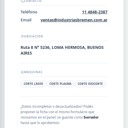
Error al cargar empresas.
CONTACTO
Teléfono
11 4848-2387
Email
ventas@industriasbremen.com.ar
Buscar
UBICACIÓN
Ruta 8 N° 5236, LOMA HERMOSA, BUENOS
AIRES
NOMBRE
MÁQUINAS
SEGMENTO
CORTE LÁSER
CORTE PLASMA
CORTE OXICORTE
PROVINCIA
¿Datos incompletos o desactualizados? Podés
proponer la ficha con el mismo formulario que
revisamos en el panel; se guarda como
borrador
hasta que lo aprobemos.