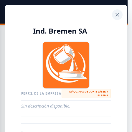
SIDER
DATO
Calculadora
Ind. Bremen SA
Guía de Empresas Metalúrgicas y Siderúrgicas
DISTRIBUIDORES
METALÚRGICAS
FABRICANTES
MÁQUINAS DE CORTE LÁSER Y
PERFIL DE LA EMPRESA
PLASMA
EMPRESAS
AGREGAR EMPRESA
0
RESULTADOS
Sin descripción disponible.