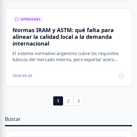
OPINIONES
Normas IRAM y ASTM: qué falta para
alinear la calidad local a la demanda
internacional
El sistema normativo argentino cubre los requisitos
básicos del mercado interno, pero exportar acero
estructural o tubos sin certificaciones auditadas por
terceros independientes sigue siendo una desventaja
2026-05-26
competitiva concreta frente a proveedores de Brasil,
México o Europa del Este
1
2
3
Buscar