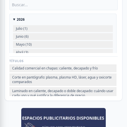
2026
Julio (1)
Junio (6)
Mayo (10)
Abril (3)
Marzo (1)
TÍTULOS
Febrero (2)
Calidad comercial en chapas: caliente, decapado y frío
Corte en pantógrafo: plasma, plasma HD, láser, agua y oxicorte
comparados
2025
Laminado en caliente, decapado o doble decapado: cuándo usar
VER TODOS
cada uno y qué justifica la diferencia de precio
Acero SA-516 Gr. 70: por qué se exige normalizado a partir de 40
mm de espesor
Corte por guillotina: principio de funcionamiento y aplicaciones en
chapa