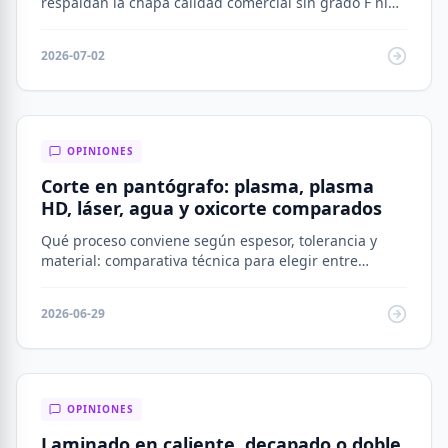
respaldan la chapa calidad comercial sin grado F ni
SAE en el mercado argentino.
2026-07-02
OPINIONES
Corte en pantógrafo: plasma, plasma
HD, láser, agua y oxicorte comparados
Qué proceso conviene según espesor, tolerancia y
material: comparativa técnica para elegir entre
plasma, plasma HD, láser, agua y oxicorte.
2026-06-29
OPINIONES
Laminado en caliente, decapado o doble