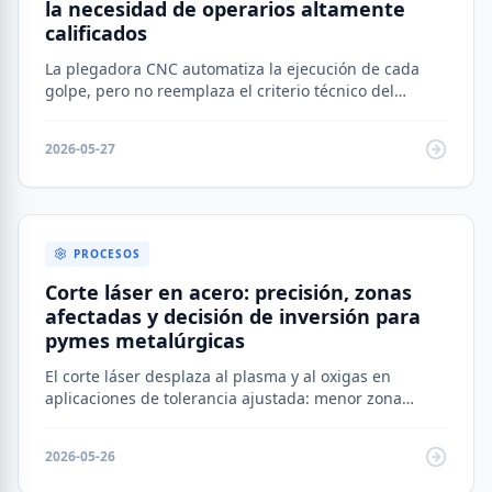
la necesidad de operarios altamente
calificados
La plegadora CNC automatiza la ejecución de cada
golpe, pero no reemplaza el criterio técnico del
operario. Parámetros mal configurados, secuencias
mal diseñadas y materiales fuera de especificación
2026-05-27
producen defectos costosos que ningún software
evita solo.
PROCESOS
Corte láser en acero: precisión, zonas
afectadas y decisión de inversión para
pymes metalúrgicas
El corte láser desplaza al plasma y al oxigas en
aplicaciones de tolerancia ajustada: menor zona
afectada por el calor, mínima deformación y acabado
que no requiere repaso. La elección entre CO₂ y fibra
2026-05-26
define el rango de espesores y el perfil de negocio.