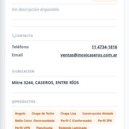
Sin descripción disponible.
CONTACTO
Teléfono
11 4734-1816
Email
ventas@inoxicaseros.com.ar
UBICACIÓN
Mitre 3244, CASEROS, ENTRE RÍOS
PRODUCTOS
Angulo
Chapa de Techo
Chapa Lisa
Construcción Aletado
Malla Const. Electrosoldada
Perfil C (Conformado)
Perfil IPN
Perfil UPN
Planchuela
Redondo Laminado