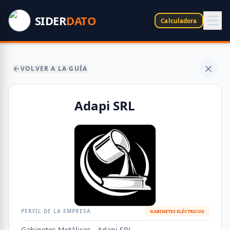
SIDER
DATO
Calculadora
VOLVER A LA GUÍA
Adapi SRL
PERFIL DE LA EMPRESA
GABINETES ELÉCTRICOS
Gabinetes Metálicos - Adapi SRL