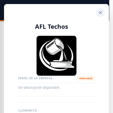
SIDER
DATO
Calculadora
AFL Techos
Guía de Empresas Metalúrgicas y Siderúrgicas
DISTRIBUIDORES
METALÚRGICAS
FABRICANTES
PERFIL DE LA EMPRESA
TINGLADOS
Sin descripción disponible.
EMPRESAS
AGREGAR EMPRESA
0
RESULTADOS
CONTACTO