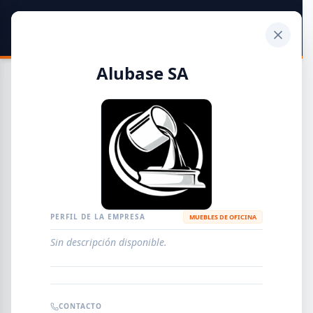
SIDER
DATO
Calculadora
Alubase SA
Guía de Empresas Metalúrgicas y Siderúrgicas
DISTRIBUIDORES
METALÚRGICAS
FABRICANTES
PERFIL DE LA EMPRESA
MUEBLES DE OFICINA
Sin descripción disponible.
EMPRESAS
AGREGAR EMPRESA
0
RESULTADOS
CONTACTO