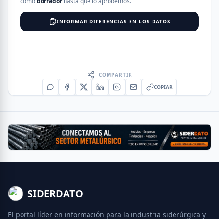
como
borrador
hasta que lo aprobemos.
INFORMAR DIFERENCIAS EN LOS DATOS
COMPARTIR
COPIAR
SIDERDATO
El portal líder en información para la industria siderúrgica y