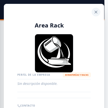
SIDER
DATO
Calculadora
Area Rack
Guía de Empresas Metalúrgicas y Siderúrgicas
DISTRIBUIDORES
METALÚRGICAS
FABRICANTES
PERFIL DE LA EMPRESA
ESTANTERÍAS Y RACKS
Sin descripción disponible.
EMPRESAS
AGREGAR EMPRESA
0
RESULTADOS
CONTACTO