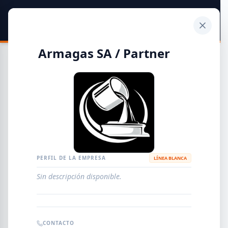
SIDER
DATO
Calculadora
Armagas SA / Partner
Guía de Empresas Metalúrgicas y Siderúrgicas
DISTRIBUIDORES
METALÚRGICAS
FABRICANTES
PERFIL DE LA EMPRESA
LÍNEA BLANCA
Sin descripción disponible.
EMPRESAS
AGREGAR EMPRESA
0
RESULTADOS
CONTACTO