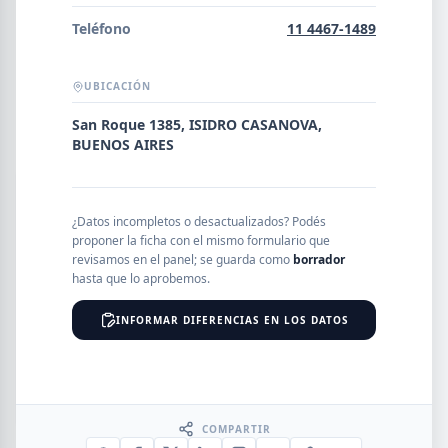
Error al cargar empresas.
Teléfono
11 4467-1489
UBICACIÓN
Buscar
San Roque 1385, ISIDRO CASANOVA,
BUENOS AIRES
NOMBRE
¿Datos incompletos o desactualizados? Podés
proponer la ficha con el mismo formulario que
revisamos en el panel; se guarda como
borrador
SEGMENTO
hasta que lo aprobemos.
INFORMAR DIFERENCIAS EN LOS DATOS
PROVINCIA
COMPARTIR