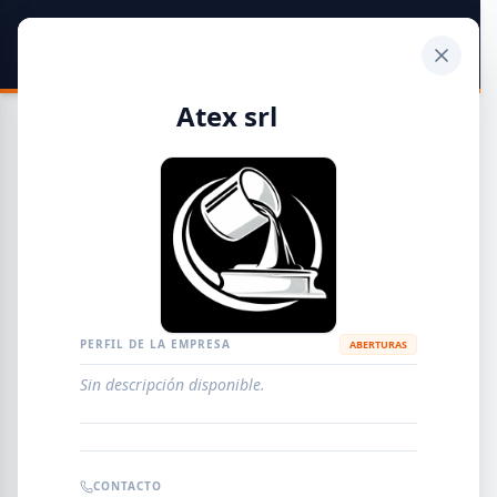
SIDER
DATO
Calculadora
Atex srl
Guía de Empresas Metalúrgicas y Siderúrgicas
DISTRIBUIDORES
METALÚRGICAS
FABRICANTES
PERFIL DE LA EMPRESA
ABERTURAS
Sin descripción disponible.
EMPRESAS
AGREGAR EMPRESA
0
RESULTADOS
CONTACTO