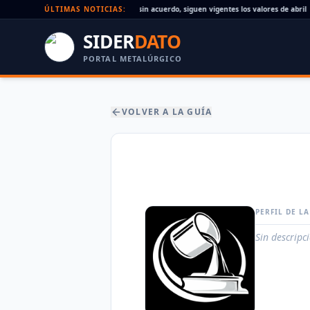
Paritaria UOM agosto 2026: sin acuerdo, siguen vigentes los valores de abril
ÚLTIMAS NOTICIAS:
SIDER
DATO
PORTAL METALÚRGICO
VOLVER A LA GUÍA
PERFIL DE L
Sin descripc