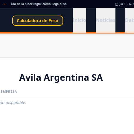
•
Día de la Siderurgia: cómo llega el sector al aniversario 78 del legado de Savio
JUE., 6/
•
Inicio
Noticias
Dat
Calculadora de Peso
Avila Argentina SA
A EMPRESA
ión disponible.