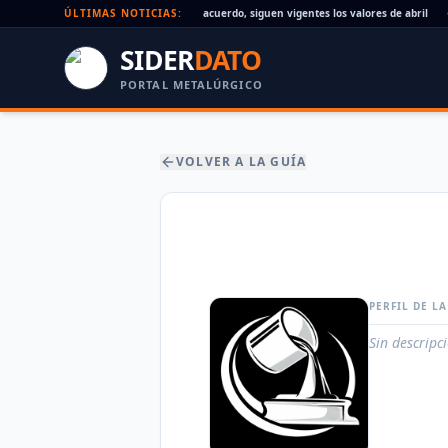
Paritaria UOM agosto 2026: sin acuerdo, siguen vigentes los valores de abril
ÚLTIMAS NOTICIAS:
•
SIDER
DATO
PORTAL METALÚRGICO
VOLVER A LA GUÍA
PERFIL DE L
Sin descripc