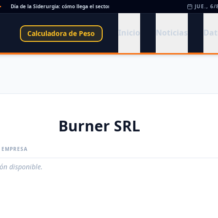
Día de la Siderurgia: cómo llega el sector al aniversario 78 del legado de Savio
JUE., 6/
•
Inicio
Noticias
Dat
Calculadora de Peso
Burner SRL
A EMPRESA
ión disponible.