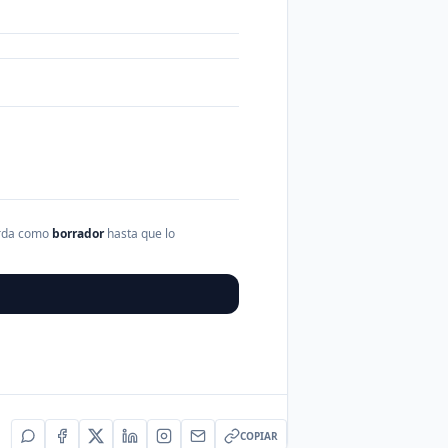
arda como
borrador
hasta que lo
COPIAR