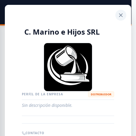
SIDER
DATO
Calculadora
C. Marino e Hijos SRL
Guía de Empresas Metalúrgicas y Siderúrgicas
DISTRIBUIDORES
METALÚRGICAS
FABRICANTES
PERFIL DE LA EMPRESA
DISTRIBUIDOR
Sin descripción disponible.
EMPRESAS
AGREGAR EMPRESA
0
RESULTADOS
CONTACTO