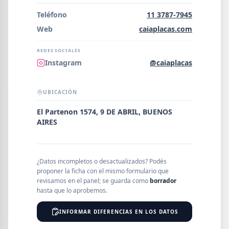
Error al cargar empresas.
Teléfono
11 3787-7945
Web
caiaplacas.com
REDES SOCIALES
Buscar
Instagram
@caiaplacas
UBICACIÓN
NOMBRE
El Partenon 1574, 9 DE ABRIL, BUENOS
AIRES
SEGMENTO
¿Datos incompletos o desactualizados? Podés
proponer la ficha con el mismo formulario que
revisamos en el panel; se guarda como
borrador
PROVINCIA
hasta que lo aprobemos.
INFORMAR DIFERENCIAS EN LOS DATOS