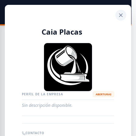
SIDER
DATO
Calculadora
Caia Placas
Guía de Empresas Metalúrgicas y Siderúrgicas
DISTRIBUIDORES
METALÚRGICAS
FABRICANTES
PERFIL DE LA EMPRESA
ABERTURAS
Sin descripción disponible.
EMPRESAS
AGREGAR EMPRESA
0
RESULTADOS
CONTACTO