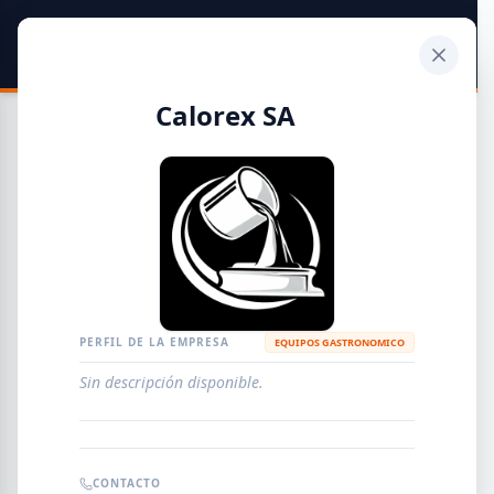
SIDER
DATO
Calculadora
Calorex SA
Guía de Empresas Metalúrgicas y Siderúrgicas
DISTRIBUIDORES
METALÚRGICAS
FABRICANTES
PERFIL DE LA EMPRESA
EQUIPOS GASTRONOMICO
Sin descripción disponible.
EMPRESAS
AGREGAR EMPRESA
0
RESULTADOS
CONTACTO