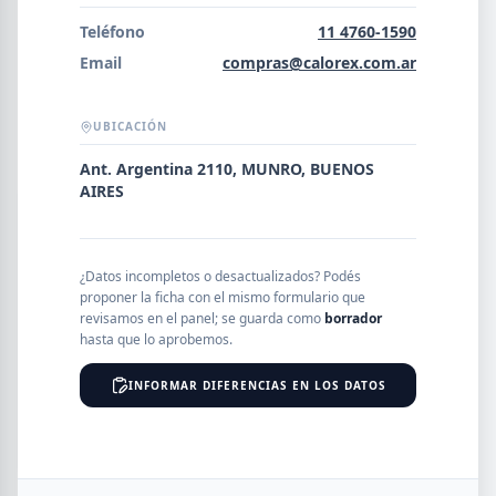
Error al cargar empresas.
Teléfono
11 4760-1590
Email
compras@calorex.com.ar
UBICACIÓN
Buscar
Ant. Argentina 2110, MUNRO, BUENOS
AIRES
NOMBRE
¿Datos incompletos o desactualizados? Podés
SEGMENTO
proponer la ficha con el mismo formulario que
revisamos en el panel; se guarda como
borrador
hasta que lo aprobemos.
INFORMAR DIFERENCIAS EN LOS DATOS
PROVINCIA