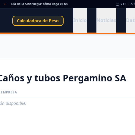
•
Día de la Siderurgia: cómo llega el sector al aniversario 78 del legado de Savio
VIE., 7/
•
Inicio
Noticias
Dat
Calculadora de Peso
Caños y tubos Pergamino SA
A EMPRESA
ión disponible.