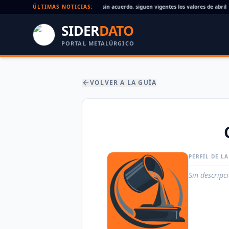
Paritaria UOM agosto 2026: sin acuerdo, siguen vigentes los valores de abril
ÚLTIMAS NOTICIAS:
SIDER
DATO
PORTAL METALÚRGICO
VOLVER A LA GUÍA
PERFIL DE L
Sin descripc