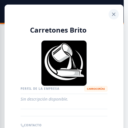
SIDER
DATO
Calculadora
Carretones Brito
Guía de Empresas Metalúrgicas y Siderúrgicas
DISTRIBUIDORES
METALÚRGICAS
FABRICANTES
PERFIL DE LA EMPRESA
CARROCERÍAS
Sin descripción disponible.
EMPRESAS
AGREGAR EMPRESA
0
RESULTADOS
CONTACTO