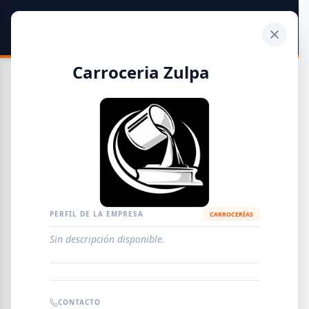
SIDER
DATO
Calculadora
Carroceria Zulpa
Guía de Empresas Metalúrgicas y Siderúrgicas
DISTRIBUIDORES
METALÚRGICAS
FABRICANTES
PERFIL DE LA EMPRESA
CARROCERÍAS
Sin descripción disponible.
EMPRESAS
AGREGAR EMPRESA
0
RESULTADOS
CONTACTO