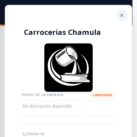
SIDER
DATO
Calculadora
Carrocerias Chamula
Guía de Empresas Metalúrgicas y Siderúrgicas
DISTRIBUIDORES
METALÚRGICAS
FABRICANTES
PERFIL DE LA EMPRESA
CARROCERÍAS
Sin descripción disponible.
EMPRESAS
AGREGAR EMPRESA
0
RESULTADOS
CONTACTO