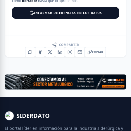
como
borrador
hasta que lo aprobemos.
INFORMAR DIFERENCIAS EN LOS DATOS
COMPARTIR
COPIAR
SIDERDATO
El portal líder en información para la industria siderúrgica y