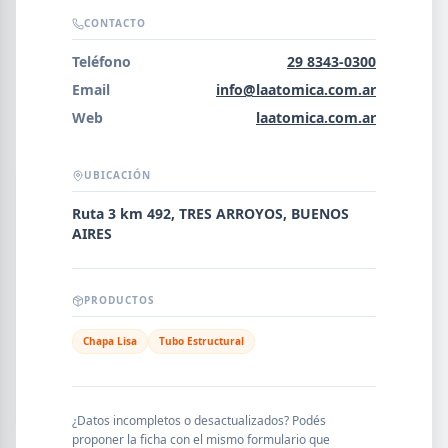
Error al cargar empresas.
CONTACTO
Teléfono
29 8343-0300
Email
info@laatomica.com.ar
Web
laatomica.com.ar
Buscar
UBICACIÓN
NOMBRE
Ruta 3 km 492, TRES ARROYOS, BUENOS
AIRES
SEGMENTO
PRODUCTOS
Chapa Lisa
Tubo Estructural
PROVINCIA
¿Datos incompletos o desactualizados? Podés
proponer la ficha con el mismo formulario que