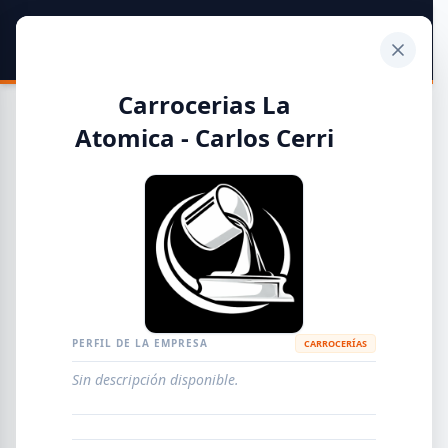
SIDER
DATO
Calculadora
Carrocerias La
Atomica - Carlos Cerri
Guía de Empresas Metalúrgicas y Siderúrgicas
DISTRIBUIDORES
METALÚRGICAS
FABRICANTES
PERFIL DE LA EMPRESA
CARROCERÍAS
EMPRESAS
AGREGAR EMPRESA
0
RESULTADOS
Sin descripción disponible.