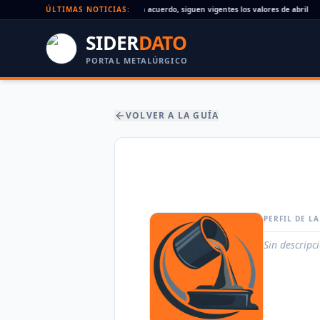
Paritaria UOM agosto 2026: sin acuerdo, siguen vigentes los valores de abril
ÚLTIMAS NOTICIAS:
•
SIDER
DATO
PORTAL METALÚRGICO
VOLVER A LA GUÍA
PERFIL DE L
Sin descripc