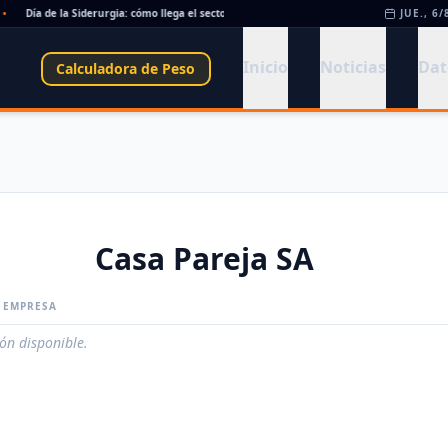
Día de la Siderurgia: cómo llega el sector al aniversario 78 del legado de Savio
JUE., 6/
•
Inicio
Noticias
Dat
Calculadora de Peso
Casa Pareja SA
A EMPRESA
ión disponible.