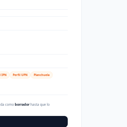
l IPN
Perfil UPN
Planchuela
arda como
borrador
hasta que lo