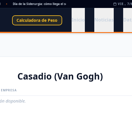
•
Día de la Siderurgia: cómo llega el sector al aniversario 78 del legado de Savio
VIE., 7/
•
Inicio
Noticias
Dat
Calculadora de Peso
Casadio (Van Gogh)
A EMPRESA
ión disponible.