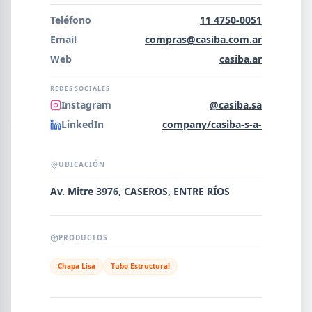
Error al cargar empresas.
Teléfono
11 4750-0051
Email
compras@casiba.com.ar
Web
casiba.ar
Buscar
REDES SOCIALES
Instagram
@casiba.sa
LinkedIn
company/casiba-s-a-
NOMBRE
UBICACIÓN
SEGMENTO
Av. Mitre 3976, CASEROS, ENTRE RÍOS
PRODUCTOS
PROVINCIA
Chapa Lisa
Tubo Estructural