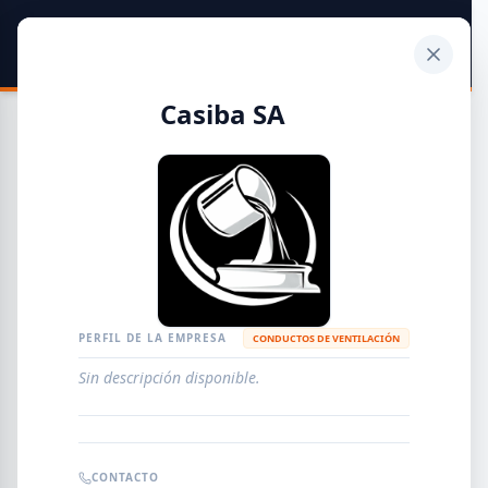
SIDER
DATO
Calculadora
Casiba SA
Guía de Empresas Metalúrgicas y Siderúrgicas
DISTRIBUIDORES
METALÚRGICAS
FABRICANTES
PERFIL DE LA EMPRESA
CONDUCTOS DE VENTILACIÓN
Sin descripción disponible.
EMPRESAS
AGREGAR EMPRESA
0
RESULTADOS
CONTACTO