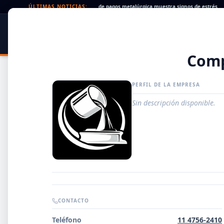
ues rechazados en alza: la cadena de pagos metalúrgica muestra signos de estrés
ÚLTIMAS NOTICIAS:
•
SIDER
DATO
PORTAL METALÚRGICO
Com
PERFIL DE LA EMPRESA
Sin descripción disponible.
Guía de Empresas Metalúrgicas y Siderúrgicas
CONTACTO
DISTRIBUIDORES
Teléfono
11 4756-2410