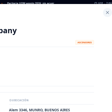
Paritaria UOM agosto 2026: sin acuerdo, siguen vigentes los valores de abril
VIE., 7/8
•
Día
Inicio
Noticias
Dato
Calculadora de Peso
pany
ASCENSORES
UBICACIÓN
METALÚRGICAS
FABRICANTES
Alem 3346, MUNRO, BUENOS AIRES