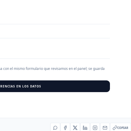
AGREGAR EMPRESA
0
RESU
r al cargar empresas.
ha con el mismo formulario que revisamos en el panel; se guarda
RENCIAS EN LOS DATOS
COPIAR