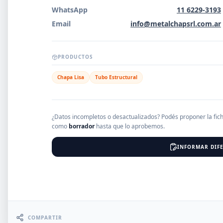
WhatsApp
11 6229-3193
EMPRESAS
Email
info@metalchapsrl.com.ar
PRODUCTOS
Erro
Chapa Lisa
Tubo Estructural
¿Datos incompletos o desactualizados? Podés proponer la fic
como
borrador
hasta que lo aprobemos.
INFORMAR DIFE
COMPARTIR